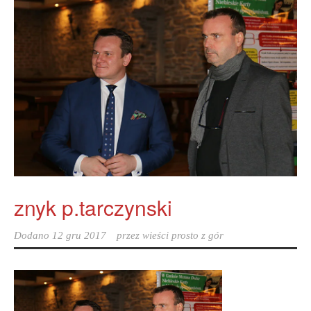
znyk p.tarczynski
Dodano
12 gru 2017
przez
wieści prosto z gór