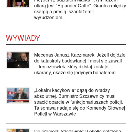
ofiarą jest "Eglander Caffe". Granica między
skargą a presją, szantażem i
wyłudzeniem...
WYWIADY
Mecenas Janusz Kaczmarek: Jeżeli dojdzie
do katastrofy budowlanej i most się zawali
... ten człowiek, który dzisiaj zostaje
ukarany, okaże się jedynym bohaterem
„Lokalni kacykowie” dążą do władzy
absolutnej. Burmistrz Szczawnicy musi
stracić oparcie w funkcjonariuszach policji.
Ta sprawa nadaje się do Komendy Głównej
Policji w Warszawie
Do promocji Szczawnicy i okolic potrzeba