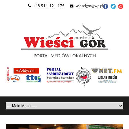
+48 514-121-175
wiescigor@wp.pl