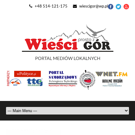
+48 514-121-175
wiescigor@wp.pl