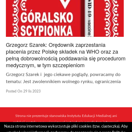
Grzegorz Szarek: Orędownik zaprzestania
płacenia przez Polskę składek na WHO oraz za
pełną dobrowolnością poddawania się procedurom
medycznym, w tym szczepieniom
Grzegorz Szarek i jego ciekawe poglądy, powracamy do
tematu: Jest zwolennikiem wolnego rynku, ograniczenia
Posted On 29 lis 2023
Strona nie prezentuje stanowiska Instytutu Edukacji Medialnej ani
redakcji portalu www.wiescigor.pl jest jedynie przeglądem informacji,
Nasza strona internetowa wykorzystuje pliki cookies (tzw. ciasteczka). Aby
które ukazują się w sieci mediów i niezależnych dziennikarzy.