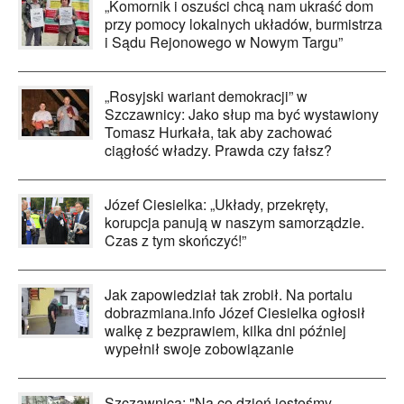
„Komornik i oszuści chcą nam ukraść dom
przy pomocy lokalnych układów, burmistrza
i Sądu Rejonowego w Nowym Targu”
„Rosyjski wariant demokracji” w
Szczawnicy: Jako słup ma być wystawiony
Tomasz Hurkała, tak aby zachować
ciągłość władzy. Prawda czy fałsz?
Józef Ciesielka: „Układy, przekręty,
korupcja panują w naszym samorządzie.
Czas z tym skończyć!”
Jak zapowiedział tak zrobił. Na portalu
dobrazmiana.info Józef Ciesielka ogłosił
walkę z bezprawiem, kilka dni później
wypełnił swoje zobowiązanie
Szczawnica: "Na co dzień jesteśmy