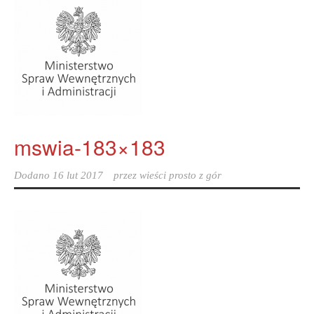
mswia-183×183
Dodano
16 lut 2017
przez
wieści prosto z gór