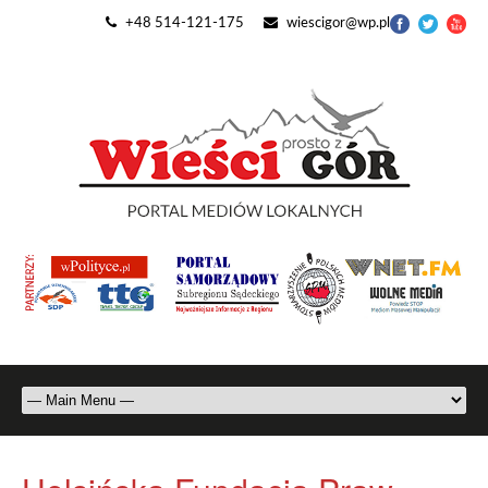
+48 514-121-175
wiescigor@wp.pl