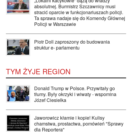
„Lokalni kacykowie” dążą do władzy
absolutnej. Burmistrz Szczawnicy musi
stracić oparcie w funkcjonariuszach policji.
Ta sprawa nadaje się do Komendy Głównej
Policji w Warszawie
Piotr Doll zaproszony do budowania
struktur e- parlamentu
TYM ŻYJE REGION
Donald Trump w Polsce. Przywitały go
tłumy. Były okrzyki i wiwaty - wspomina
Józef Ciesielka
Jaworowicz kłamie i kopie! Kulisy
chamstwa, prostactwa, pomówień "Sprawy
dla Reportera"