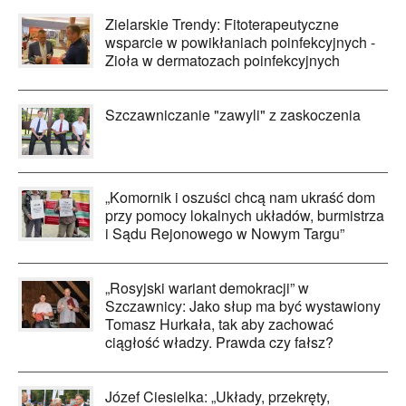
Zielarskie Trendy: Fitoterapeutyczne
wsparcie w powikłaniach poinfekcyjnych -
Zioła w dermatozach poinfekcyjnych
Szczawniczanie "zawyli" z zaskoczenia
„Komornik i oszuści chcą nam ukraść dom
przy pomocy lokalnych układów, burmistrza
i Sądu Rejonowego w Nowym Targu”
„Rosyjski wariant demokracji” w
Szczawnicy: Jako słup ma być wystawiony
Tomasz Hurkała, tak aby zachować
ciągłość władzy. Prawda czy fałsz?
Józef Ciesielka: „Układy, przekręty,