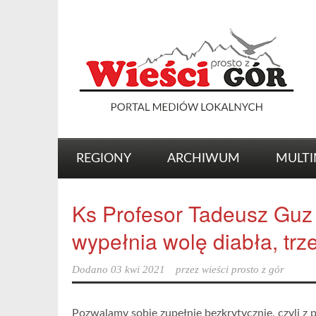
REGIONY
ARCHIWUM
MULTI
Ks Profesor Tadeusz Guz
wypełnia wolę diabła, trze
Dodano
03 kwi 2021
przez
wieści prosto z gór
Pozwalamy sobie zupełnie bezkrytycznie, czyli z 