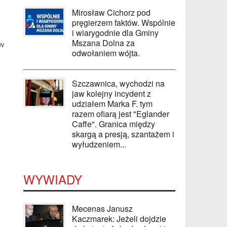
Mirosław Cichorz pod
pręgierzem faktów. Wspólnie
i wiarygodnie dla Gminy
Mszana Dolna za
 w
odwołaniem wójta.
Szczawnica, wychodzi na
jaw kolejny incydent z
udziałem Marka F. tym
razem ofiarą jest "Eglander
Caffe". Granica między
skargą a presją, szantażem i
wyłudzeniem...
WYWIADY
Mecenas Janusz
Kaczmarek: Jeżeli dojdzie