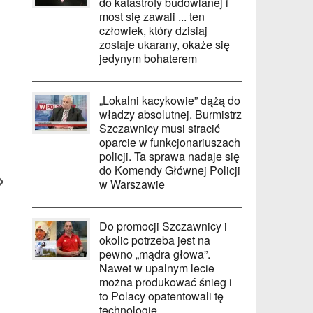
do katastrofy budowlanej i
most się zawali ... ten
człowiek, który dzisiaj
zostaje ukarany, okaże się
jedynym bohaterem
„Lokalni kacykowie” dążą do
władzy absolutnej. Burmistrz
Szczawnicy musi stracić
oparcie w funkcjonariuszach
policji. Ta sprawa nadaje się
do Komendy Głównej Policji
w Warszawie
Do promocji Szczawnicy i
okolic potrzeba jest na
pewno „mądra głowa”.
Nawet w upalnym lecie
można produkować śnieg i
to Polacy opatentowali tę
technologię