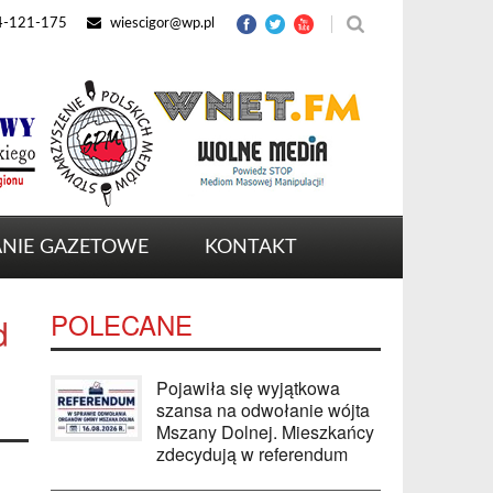
4-121-175
wiescigor@wp.pl
NIE GAZETOWE
KONTAKT
POLECANE
d
Pojawiła się wyjątkowa
szansa na odwołanie wójta
Mszany Dolnej. Mieszkańcy
zdecydują w referendum