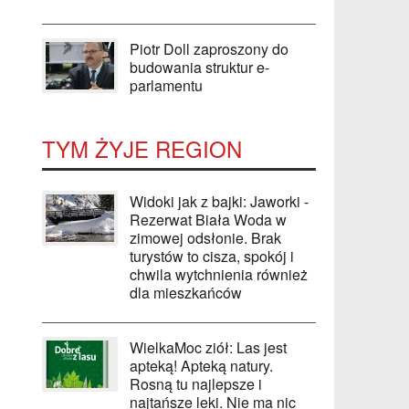
Piotr Doll zaproszony do
budowania struktur e-
parlamentu
TYM ŻYJE REGION
Widoki jak z bajki: Jaworki -
Rezerwat Biała Woda w
zimowej odsłonie. Brak
turystów to cisza, spokój i
chwila wytchnienia również
dla mieszkańców
WielkaMoc ziół: Las jest
apteką! Apteką natury.
Rosną tu najlepsze i
najtańsze leki. Nie ma nic