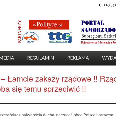
+48 51
MEDIA
REGULAMIN
REKLAMA
WYDA
 – Łamcie zakazy rządowe !! Rzą
ba się temu sprzeciwić !!
przerażającą naiwnością ducha, narzucać obce Polsce i zarazem