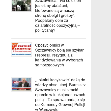
Szczawnica: "Na co dzień
jesteśmy obrażani,
kierowane są w naszą
stronę obelgi i groźby".
Podpalony dom za
działalność opozycyjną –
polityczną?
Opozycjoniści w
Szczawnicy boją się szykan
i represji, rezygnują z
kandydowania w wyborach
samorządowych
„Lokalni kacykowie” dążą do
władzy absolutnej. Burmistrz
Szczawnicy musi stracić
oparcie w funkcjonariuszach
policji. Ta sprawa nadaje się
do Komendy Głównej Policji
w Warszawie