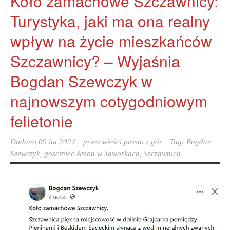
Koło zamachowe Szczawnicy:
Turystyka, jaki ma ona realny
wpływ na życie mieszkańców
Szczawnicy? – Wyjaśnia
Bogdan Szewczyk w
najnowszym cotygodniowym
felietonie
Dodano
09 lut 2024
przez
wieści prosto z gór
Tag:
Bogdan
Szewczyk
,
gościniec Amon w Jaworkach
,
Szczawnica