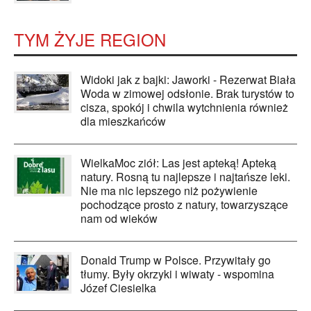
TYM ŻYJE REGION
Widoki jak z bajki: Jaworki - Rezerwat Biała
Woda w zimowej odsłonie. Brak turystów to
cisza, spokój i chwila wytchnienia również
dla mieszkańców
WielkaMoc ziół: Las jest apteką! Apteką
natury. Rosną tu najlepsze i najtańsze leki.
Nie ma nic lepszego niż pożywienie
pochodzące prosto z natury, towarzyszące
nam od wieków
Donald Trump w Polsce. Przywitały go
tłumy. Były okrzyki i wiwaty - wspomina
Józef Ciesielka