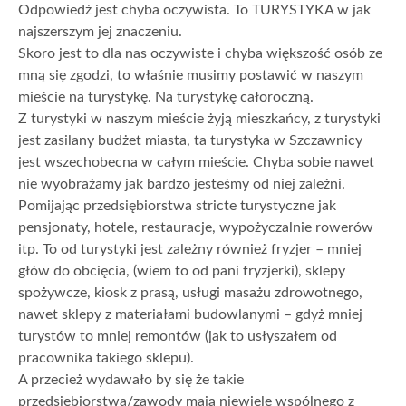
Odpowiedź jest chyba oczywista. To TURYSTYKA w jak
najszerszym jej znaczeniu.
Skoro jest to dla nas oczywiste i chyba większość osób ze
mną się zgodzi, to właśnie musimy postawić w naszym
mieście na turystykę. Na turystykę całoroczną.
Z turystyki w naszym mieście żyją mieszkańcy, z turystyki
jest zasilany budżet miasta, ta turystyka w Szczawnicy
jest wszechobecna w całym mieście. Chyba sobie nawet
nie wyobrażamy jak bardzo jesteśmy od niej zależni.
Pomijając przedsiębiorstwa stricte turystyczne jak
pensjonaty, hotele, restauracje, wypożyczalnie rowerów
itp. To od turystyki jest zależny również fryzjer – mniej
głów do obcięcia, (wiem to od pani fryzjerki), sklepy
spożywcze, kiosk z prasą, usługi masażu zdrowotnego,
nawet sklepy z materiałami budowlanymi – gdyż mniej
turystów to mniej remontów (jak to usłyszałem od
pracownika takiego sklepu).
A przecież wydawało by się że takie
przedsiębiorstwa/zawody mają niewiele wspólnego z