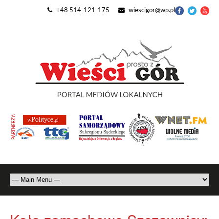
+48 514-121-175
wiescigor@wp.pl