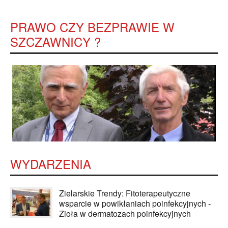
PRAWO CZY BEZPRAWIE W
SZCZAWNICY ?
WYDARZENIA
Zielarskie Trendy: Fitoterapeutyczne
wsparcie w powikłaniach poinfekcyjnych -
Zioła w dermatozach poinfekcyjnych