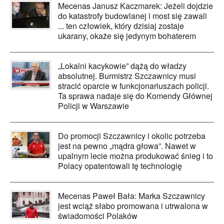
Mecenas Janusz Kaczmarek: Jeżeli dojdzie
do katastrofy budowlanej i most się zawali
... ten człowiek, który dzisiaj zostaje
ukarany, okaże się jedynym bohaterem
„Lokalni kacykowie” dążą do władzy
absolutnej. Burmistrz Szczawnicy musi
stracić oparcie w funkcjonariuszach policji.
Ta sprawa nadaje się do Komendy Głównej
Policji w Warszawie
Do promocji Szczawnicy i okolic potrzeba
jest na pewno „mądra głowa”. Nawet w
upalnym lecie można produkować śnieg i to
Polacy opatentowali tę technologię
Mecenas Paweł Bała: Marka Szczawnicy
jest wciąż słabo promowana i utrwalona w
świadomości Polaków