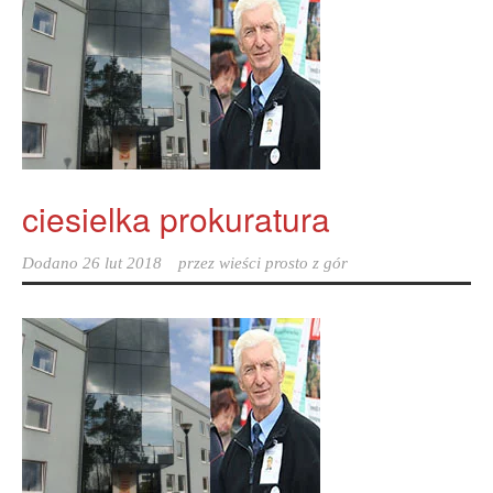
ciesielka prokuratura
Dodano
26 lut 2018
przez
wieści prosto z gór