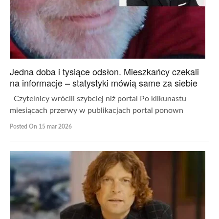
Jedna doba i tysiące odsłon. Mieszkańcy czekali
na informacje – statystyki mówią same za siebie
Czytelnicy wrócili szybciej niż portal Po kilkunastu
miesiącach przerwy w publikacjach portal ponown
Posted On 15 mar 2026