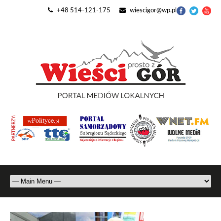
+48 514-121-175
wiescigor@wp.pl