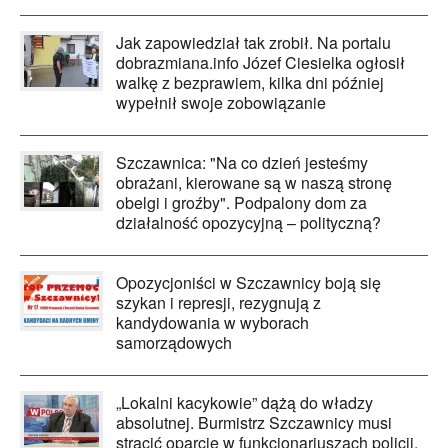
Jak zapowiedział tak zrobił. Na portalu
dobrazmiana.info Józef Ciesielka ogłosił
walkę z bezprawiem, kilka dni później
wypełnił swoje zobowiązanie
Szczawnica: "Na co dzień jesteśmy
obrażani, kierowane są w naszą stronę
obelgi i groźby". Podpalony dom za
działalność opozycyjną – polityczną?
Opozycjoniści w Szczawnicy boją się
szykan i represji, rezygnują z
kandydowania w wyborach
samorządowych
„Lokalni kacykowie” dążą do władzy
absolutnej. Burmistrz Szczawnicy musi
stracić oparcie w funkcjonariuszach policji.