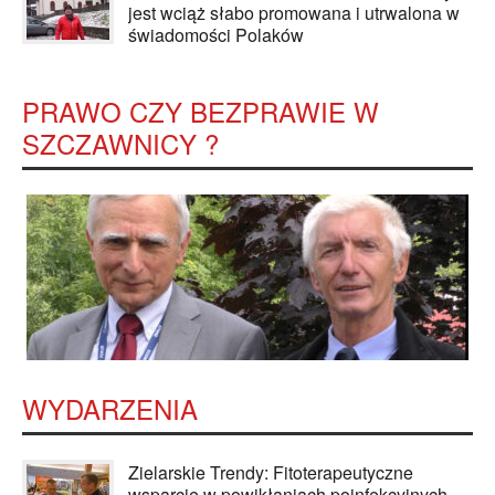
jest wciąż słabo promowana i utrwalona w
świadomości Polaków
PRAWO CZY BEZPRAWIE W
SZCZAWNICY ?
WYDARZENIA
Zielarskie Trendy: Fitoterapeutyczne
wsparcie w powikłaniach poinfekcyjnych -