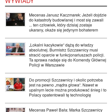
WYWIADY
Mecenas Janusz Kaczmarek: Jeżeli dojdzie
do katastrofy budowlanej i most się zawali
... ten człowiek, który dzisiaj zostaje
ukarany, okaże się jedynym bohaterem
„Lokalni kacykowie” dążą do władzy
absolutnej. Burmistrz Szczawnicy musi
stracić oparcie w funkcjonariuszach policji.
Ta sprawa nadaje się do Komendy Głównej
Policji w Warszawie
Do promocji Szczawnicy i okolic potrzeba
jest na pewno „mądra głowa”. Nawet w
upalnym lecie można produkować śnieg i to
Polacy opatentowali tę technologię
Mecenas Paweł Bała: Marka Szczawnicy