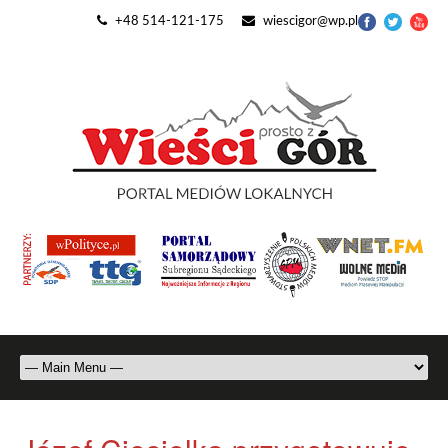
+48 514-121-175
wiescigor@wp.pl