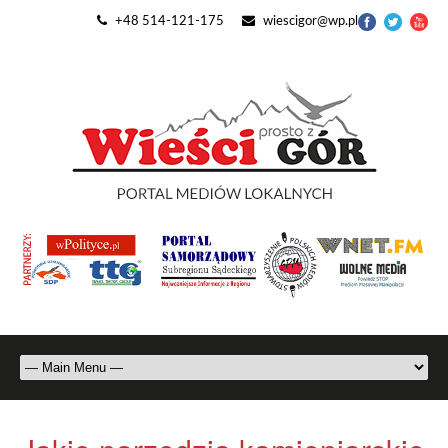
+48 514-121-175
wiescigor@wp.pl