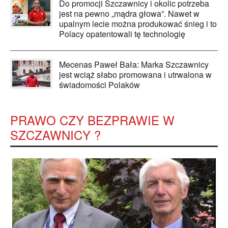
Do promocji Szczawnicy i okolic potrzeba
jest na pewno „mądra głowa”. Nawet w
upalnym lecie można produkować śnieg i to
Polacy opatentowali tę technologię
Mecenas Paweł Bała: Marka Szczawnicy
jest wciąż słabo promowana i utrwalona w
świadomości Polaków
PRAWO CZY BEZPRAWIE W
SZCZAWNICY ?