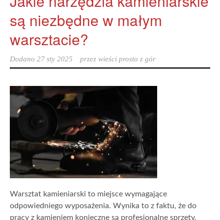
Jakie narzędzia kamieniarskie
są niezbędne w małym
warsztacie?
Dodano
27 sty 2025
przez
wieści prosto z gór
Warsztat kamieniarski to miejsce wymagające
odpowiedniego wyposażenia. Wynika to z faktu, że do
pracy z kamieniem konieczne są profesjonalne sprzęty,