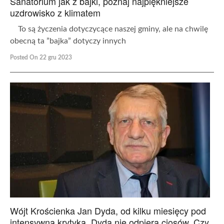
Sanatorium jak z bajki, poznaj najpiękniejsze
uzdrowisko z klimatem
To są życzenia dotyczycące naszej gminy, ale na chwilę
obecną ta ”bajka” dotyczy innych
Posted On 22 gru 2023
Wójt Krościenka Jan Dyda, od kilku miesięcy pod
intensywną krytyką. Dyda nie odpiera ciosów. Czy