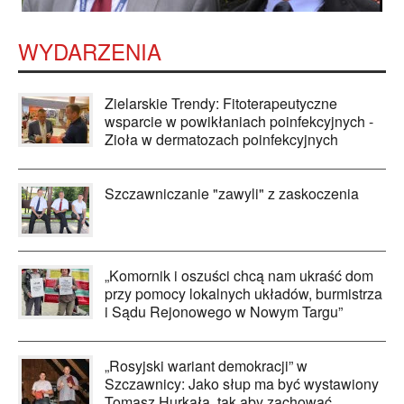
WYDARZENIA
Zielarskie Trendy: Fitoterapeutyczne
wsparcie w powikłaniach poinfekcyjnych -
Zioła w dermatozach poinfekcyjnych
Szczawniczanie "zawyli" z zaskoczenia
„Komornik i oszuści chcą nam ukraść dom
przy pomocy lokalnych układów, burmistrza
i Sądu Rejonowego w Nowym Targu”
„Rosyjski wariant demokracji” w
Szczawnicy: Jako słup ma być wystawiony
Tomasz Hurkała, tak aby zachować