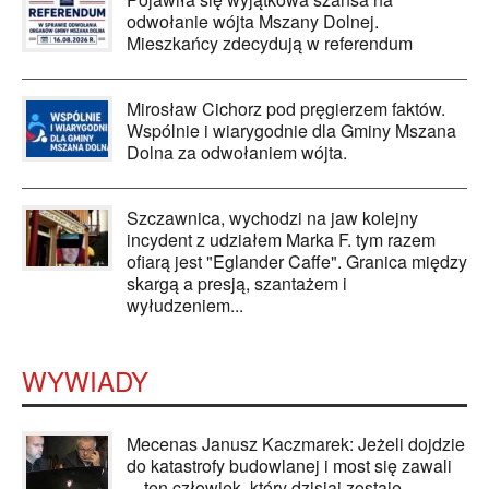
odwołanie wójta Mszany Dolnej.
Mieszkańcy zdecydują w referendum
Mirosław Cichorz pod pręgierzem faktów.
Wspólnie i wiarygodnie dla Gminy Mszana
Dolna za odwołaniem wójta.
Szczawnica, wychodzi na jaw kolejny
incydent z udziałem Marka F. tym razem
ofiarą jest "Eglander Caffe". Granica między
skargą a presją, szantażem i
wyłudzeniem...
WYWIADY
Mecenas Janusz Kaczmarek: Jeżeli dojdzie
do katastrofy budowlanej i most się zawali
... ten człowiek, który dzisiaj zostaje