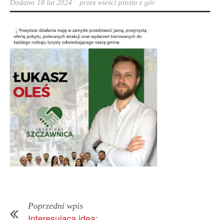
Dodano
18 lut 2024
przez
wieści prosto z gór
Poprzedni wpis
Interesująca idea: