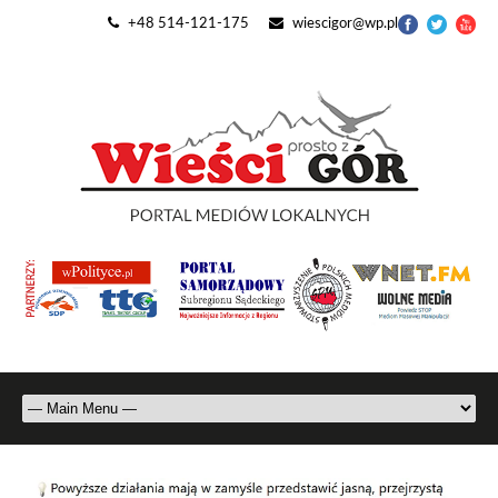
+48 514-121-175
wiescigor@wp.pl