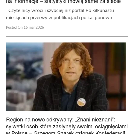
na informacje – statystyki mówią same za siebie
Czytelnicy wrócili szybciej niż portal Po kilkunastu
miesiącach przerwy w publikacjach portal ponown
Posted On 15 mar 2026
Region na nowo odkrywany: „Znani nieznani”:
sylwetki osób które zasłynęły swoimi osiągnięciami
w Polsce – Grzegorz Szarek członek Konfederacji