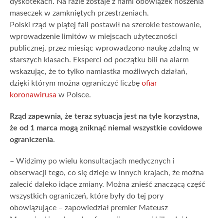
dyskotekach. Na razie zostaje z nami obowiązek noszenia
maseczek w zamkniętych przestrzeniach.
Polski rząd w piątej fali postawił na szerokie testowanie,
wprowadzenie limitów w miejscach użyteczności
publicznej, przez miesiąc wprowadzono naukę zdalną w
starszych klasach. Eksperci od początku bili na alarm
wskazując, że to tylko namiastka możliwych działań,
dzięki którym można ograniczyć liczbę
ofiar
koronawirusa
w Polsce.
Rząd zapewnia, że teraz sytuacja jest na tyle korzystna,
że od 1 marca mogą zniknąć niemal wszystkie covidowe
ograniczenia
.
– Widzimy po wielu konsultacjach medycznych i
obserwacji tego, co się dzieje w innych krajach, że można
zalecić daleko idące zmiany. Można znieść znaczącą część
wszystkich ograniczeń, które były do tej pory
obowiązujące – zapowiedział premier Mateusz