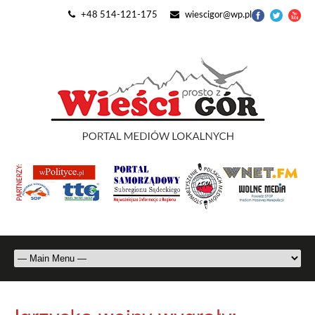
+48 514-121-175
wiescigor@wp.pl