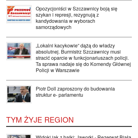
Opozycjoniści w Szczawnicy boją się
szykan i represji, rezygnują z
kandydowania w wyborach
samorządowych
„Lokalni kacykowie” dążą do władzy
absolutnej. Burmistrz Szczawnicy musi
stracić oparcie w funkcjonariuszach policji.
Ta sprawa nadaje się do Komendy Głównej
Policji w Warszawie
Piotr Doll zaproszony do budowania
struktur e- parlamentu
TYM ŻYJE REGION
Widoki jak z bajki: Jaworki - Rezerwat Biała