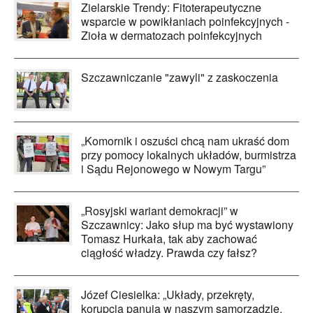
Zielarskie Trendy: Fitoterapeutyczne
wsparcie w powikłaniach poinfekcyjnych -
Zioła w dermatozach poinfekcyjnych
Szczawniczanie "zawyli" z zaskoczenia
„Komornik i oszuści chcą nam ukraść dom
przy pomocy lokalnych układów, burmistrza
i Sądu Rejonowego w Nowym Targu”
„Rosyjski wariant demokracji” w
Szczawnicy: Jako słup ma być wystawiony
Tomasz Hurkała, tak aby zachować
ciągłość władzy. Prawda czy fałsz?
Józef Ciesielka: „Układy, przekręty,
korupcja panują w naszym samorządzie.