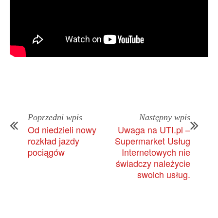
Poprzedni wpis
Następny wpis
Od niedzieli nowy
Uwaga na UTI.pl –
rozkład jazdy
Supermarket Usług
pociągów
Internetowych nie
świadczy należycie
swoich usług.