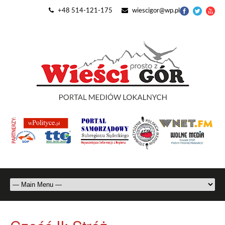
+48 514-121-175
wiescigor@wp.pl