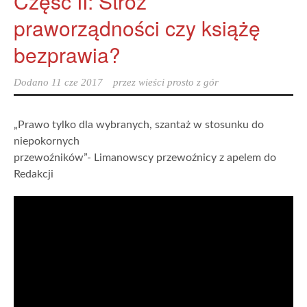
Część II: Stróż
praworządności czy książę
bezprawia?
Dodano
11 cze 2017
przez
wieści prosto z gór
„Prawo tylko dla wybranych, szantaż w stosunku do
niepokornych
przewoźników”- Limanowscy przewoźnicy z apelem do
Redakcji