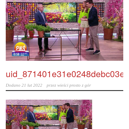
uid_871401e31e0248debc03e9
Dodano
21 lut 2022
przez
wieści prosto z gór