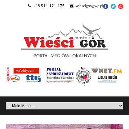
+48 514-121-175
wiescigor@wp.pl