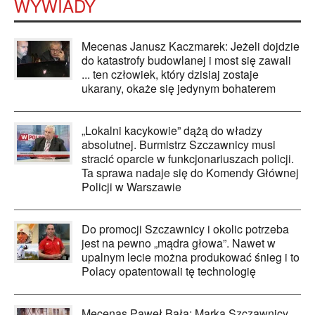
WYWIADY
Mecenas Janusz Kaczmarek: Jeżeli dojdzie
do katastrofy budowlanej i most się zawali
... ten człowiek, który dzisiaj zostaje
ukarany, okaże się jedynym bohaterem
„Lokalni kacykowie” dążą do władzy
absolutnej. Burmistrz Szczawnicy musi
stracić oparcie w funkcjonariuszach policji.
Ta sprawa nadaje się do Komendy Głównej
Policji w Warszawie
Do promocji Szczawnicy i okolic potrzeba
jest na pewno „mądra głowa”. Nawet w
upalnym lecie można produkować śnieg i to
Polacy opatentowali tę technologię
Mecenas Paweł Bała: Marka Szczawnicy