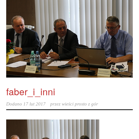
faber_i_inni
Dodano
17 lut 2017
przez
wieści prosto z gór