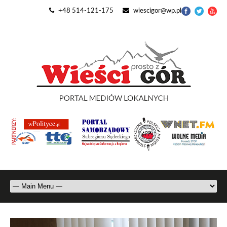
+48 514-121-175
wiescigor@wp.pl