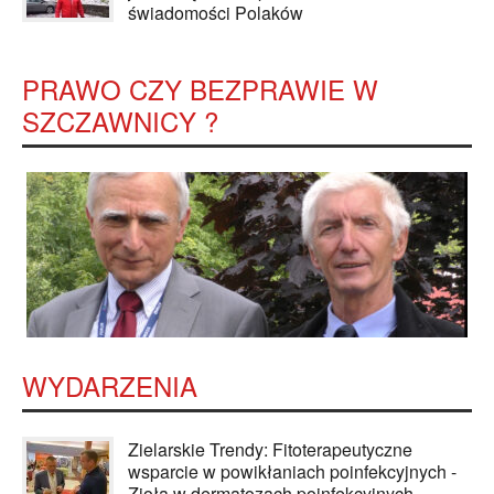
świadomości Polaków
PRAWO CZY BEZPRAWIE W
SZCZAWNICY ?
WYDARZENIA
Zielarskie Trendy: Fitoterapeutyczne
wsparcie w powikłaniach poinfekcyjnych -
Zioła w dermatozach poinfekcyjnych