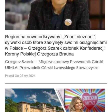
Region na nowo odkrywany: „Znani nieznani”:
sylwetki osób które zasłynęły swoimi osiągnięciami
w Polsce – Grzegorz Szarek członek Konfederacji
Korony Polskiej Grzegorza Brauna
Grzegorz Szarek — Międzynarodowy Przewodnik Górski
UIMLA. Przewodnik Górski Lwowskiego Stowarzysze
Posted On 05 sty 2024