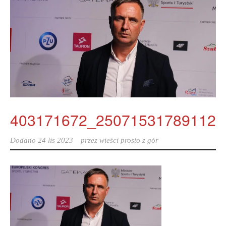
403171672_250715317891127
Dodano
24 lis 2023
przez
wieści prosto z gór