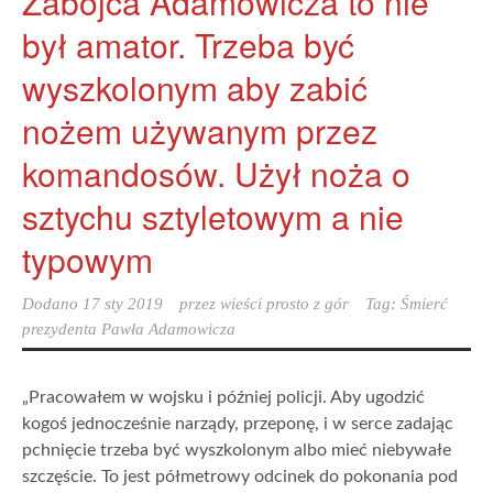
Zabójca Adamowicza to nie
był amator. Trzeba być
wyszkolonym aby zabić
nożem używanym przez
komandosów. Użył noża o
sztychu sztyletowym a nie
typowym
Dodano
17 sty 2019
przez
wieści prosto z gór
Tag:
Śmierć
prezydenta Pawła Adamowicza
„Pracowałem w wojsku i później policji. Aby ugodzić
kogoś jednocześnie narządy, przeponę, i w serce zadając
pchnięcie trzeba być wyszkolonym albo mieć niebywałe
szczęście. To jest półmetrowy odcinek do pokonania pod