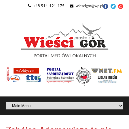
+48 514-121-175
wiescigor@wp.pl