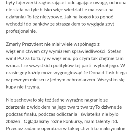
były fajerwerki zagłuszające i odciągające uwagę, ochrona
nie stała na tyle blisko więc wiedział ile ma czasu na
działania) To też nietypowe. Jak na kogoś kto ponoć
wchodził do banków ze straszakiem to wygląda zbyt
profesjonalnie.
Zmarły Prezydent nie miał wiele wspólnego z
więziennictwem czy wymiarem sprawiedliwości. Stefan
winił PO za tortury w więzieniu po czym tak chętnie tam
wraca. I ze wszystkich polityków tej partii wybrał jego. W
czasie gdy każdy może wygooglowąć że Donald Tusk biega
w pewnym miejscu z jednym ochroniarzem. Wszystko się
kupy nie trzyma.
Nie zachowało się też żadne wyraźne nagranie ze
zdarzenia z widokiem na jego twarz twarzy.To dziwne że
podczas finału, podczas odliczania i światełka nie było
zbliżeń . Oglądaliśmy różne konkursy, mam talenty itd.
Przecież zadanie operatora w takiej chwili to maksymalne