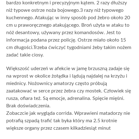
bardzo konkretnym i precyzyjnym kątem. 2 razy dłuższy
niż typowe ostrze noża bojowego.3 razy niż typowego
kuchennego. Atakując w inny sposób pod żebro około 20
cm u praworęcznego atakującego. Broń użyta w ataku to
nóż desantowy, używany przez komandosów. Jest to
informacja podana przez policję. Ostrze miało około 15
cm długości.Trzeba ćwiczyć tygodniami żeby takim nożem
zadać takie ciosy.
Większość uderzeń w afekcie w jamę brzuszną zadaje się
na wprost w okolice żołądka i lądują najdalej na krzyżu i
miednicy. Nożownicy amatorzy często próbują
zaatakować w serce przez żebra czy mostek. Człowiek się
rusza, ofiara też. Są emocje, adrenalina. Spięcie mięśni.
Brak doświadczenia.
Zobaczcie jak wygląda corrida. Wprawieni matadorzy nie
potrafią szpadą trafić tak byka który ma 2.5 krotnie
większe organy przez czasem kilkadziesiąt minut