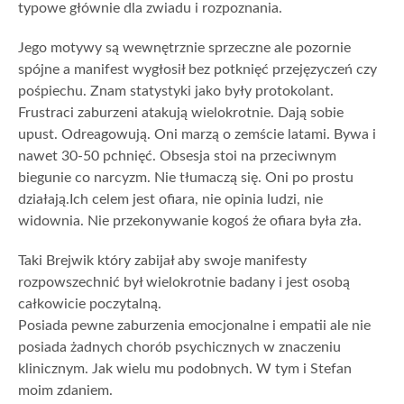
typowe głównie dla zwiadu i rozpoznania.
Jego motywy są wewnętrznie sprzeczne ale pozornie
spójne a manifest wygłosił bez potknięć przejęzyczeń czy
pośpiechu. Znam statystyki jako były protokolant.
Frustraci zaburzeni atakują wielokrotnie. Dają sobie
upust. Odreagowują. Oni marzą o zemście latami. Bywa i
nawet 30-50 pchnięć. Obsesja stoi na przeciwnym
biegunie co narcyzm. Nie tłumaczą się. Oni po prostu
działają.Ich celem jest ofiara, nie opinia ludzi, nie
widownia. Nie przekonywanie kogoś że ofiara była zła.
Taki Brejwik który zabijał aby swoje manifesty
rozpowszechnić był wielokrotnie badany i jest osobą
całkowicie poczytalną.
Posiada pewne zaburzenia emocjonalne i empatii ale nie
posiada żadnych chorób psychicznych w znaczeniu
klinicznym. Jak wielu mu podobnych. W tym i Stefan
moim zdaniem.