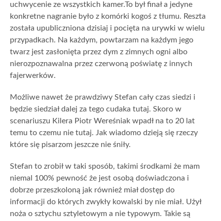
uchwycenie ze wszystkich kamer.To był finał a jedyne
konkretne nagranie było z komórki kogoś z tłumu. Reszta
została upubliczniona dzisiaj i pocięta na urywki w wielu
przypadkach. Na każdym, powtarzam na każdym jego
twarz jest zasłonięta przez dym z zimnych ogni albo
nierozpoznawalna przez czerwoną poświatę z innych
fajerwerków.
Możliwe nawet że prawdziwy Stefan cały czas siedzi i
będzie siedział dalej za tego cudaka tutaj. Skoro w
scenariuszu Kilera Piotr Wereśniak wpadł na to 20 lat
temu to czemu nie tutaj. Jak wiadomo dzieją się rzeczy
które się pisarzom jeszcze nie śniły.
Stefan to zrobił w taki sposób, takimi środkami że mam
niemal 100% pewność że jest osobą doświadczona i
dobrze przeszkoloną jak również miał dostęp do
informacji do których zwykły kowalski by nie miał. Użył
noża o sztychu sztyletowym a nie typowym. Takie są