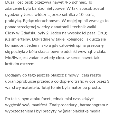
Duża ilość osób przeżywa nawet 4-5 pchnięć. To
zdarzenie było bardzo nietypowe. W taki sposób został
ugodzony Jezus włócznią przez setnika z 10 letnią
praktyką. Będąc nieruchomym. W mojej opinii wymaga to
ponadprzeciętnej wiedzy z anatomii i technik walki.
Ciosy w Gdańsku były 2. Jeden na wysokości pasa. Drugi
już śmiertelny. Dokładnie w takiej kolejności jak uczą się
komandosi. Jeden nisko a gdy człowiek spina przeponę i
się pochyla z bólu skraca pewne odcinki wewnątrz ciała.
Możliwe jest zadanie wtedy ciosu w serce nawet tak
krótkim ostrzem.
Dodajmy do tego jeszcze płaszcz zimowy i całą resztę
ubrań.Spróbujcie przebić a co dopiero trafić w coś przez 3
warstwy materiału. Tutaj to nie był amator po prostu.
Po tak silnym ataku facet jednak miał czas zdążyć
wygłosić swój manifest. Znał procedury , harmonogram z
wyprzedzeniem i był precyzyjny (miał plakietkę media ,