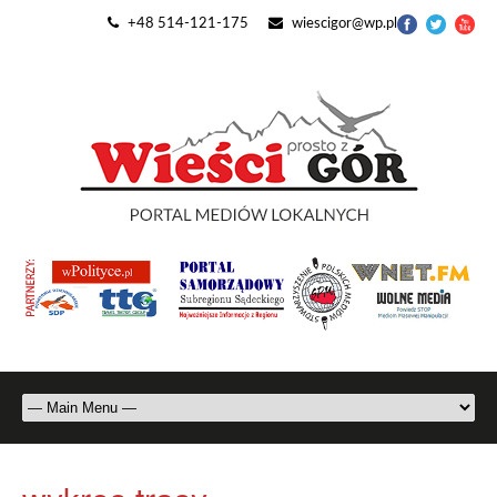
+48 514-121-175
wiescigor@wp.pl