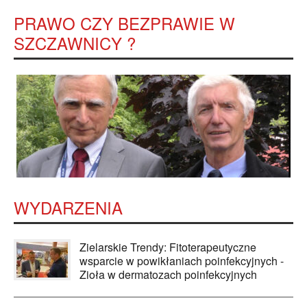
PRAWO CZY BEZPRAWIE W
SZCZAWNICY ?
WYDARZENIA
Zielarskie Trendy: Fitoterapeutyczne
wsparcie w powikłaniach poinfekcyjnych -
Zioła w dermatozach poinfekcyjnych