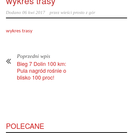
wykres trasy
Dodano
06 kwi 2017
przez
wieści prosto z gór
wykres trasy
Poprzedni wpis
Bieg 7 Dolin 100 km:
Pula nagród rośnie o
blisko 100 proc!
POLECANE