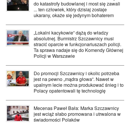
do katastrofy budowlanej i most się zawali
... ten człowiek, który dzisiaj zostaje
ukarany, okaże się jedynym bohaterem
„Lokalni kacykowie” dążą do władzy
absolutnej. Burmistrz Szczawnicy musi
stracić oparcie w funkcjonariuszach policji.
Ta sprawa nadaje się do Komendy Głównej
Policji w Warszawie
Do promocji Szczawnicy i okolic potrzeba
jest na pewno „mądra głowa”. Nawet w
upalnym lecie można produkować śnieg i to
Polacy opatentowali tę technologię
Mecenas Paweł Bała: Marka Szczawnicy
jest wciąż słabo promowana i utrwalona w
świadomości Polaków