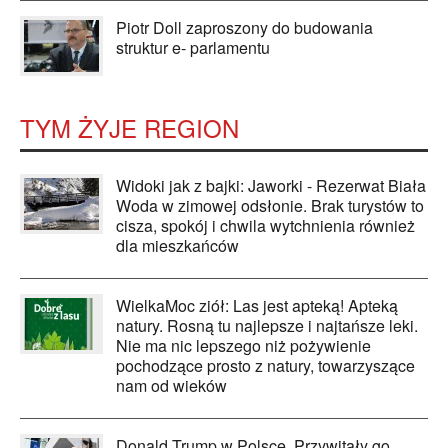
Piotr Doll zaproszony do budowania
struktur e- parlamentu
TYM ŻYJE REGION
Widoki jak z bajki: Jaworki - Rezerwat Biała
Woda w zimowej odsłonie. Brak turystów to
cisza, spokój i chwila wytchnienia również
dla mieszkańców
WielkaMoc ziół: Las jest apteką! Apteką
natury. Rosną tu najlepsze i najtańsze leki.
Nie ma nic lepszego niż pożywienie
pochodzące prosto z natury, towarzyszące
nam od wieków
Donald Trump w Polsce. Przywitały go