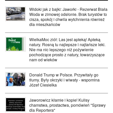
Widoki jak z bajki: Jaworki - Rezerwat Biała
Woda w zimowej odsłonie. Brak turystów to
cisza, spokój i chwila wytchnienia również
dla mieszkańców
WielkaMoc ziół: Las jest apteką! Apteką
natury. Rosną tu najlepsze i najtańsze leki.
Nie ma nic lepszego niż pożywienie
pochodzące prosto z natury, towarzyszące
nam od wieków
Donald Trump w Polsce. Przywitały go
tłumy. Były okrzyki i wiwaty - wspomina
Józef Ciesielka
Jaworowicz kłamie i kopie! Kulisy
chamstwa, prostactwa, pomówień "Sprawy
dla Reportera"