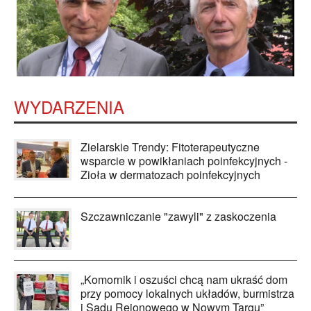
WYDARZENIA
Zielarskie Trendy: Fitoterapeutyczne
wsparcie w powikłaniach poinfekcyjnych -
Zioła w dermatozach poinfekcyjnych
Szczawniczanie "zawyli" z zaskoczenia
„Komornik i oszuści chcą nam ukraść dom
przy pomocy lokalnych układów, burmistrza
i Sądu Rejonowego w Nowym Targu”