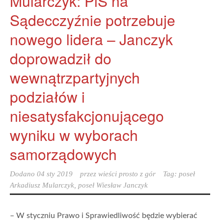
Mularczyk: PiS na
Sądecczyźnie potrzebuje
nowego lidera – Janczyk
doprowadził do
wewnątrzpartyjnych
podziałów i
niesatysfakcjonującego
wyniku w wyborach
samorządowych
Dodano
04 sty 2019
przez
wieści prosto z gór
Tag:
poseł
Arkadiusz Mularczyk
,
poseł Wiesław Janczyk
– W styczniu Prawo i Sprawiedliwość będzie wybierać