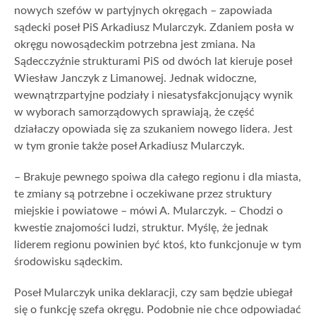
nowych szefów w partyjnych okręgach – zapowiada
sądecki poseł PiS Arkadiusz Mularczyk. Zdaniem posła w
okręgu nowosądeckim potrzebna jest zmiana. Na
Sądecczyźnie strukturami PiS od dwóch lat kieruje poseł
Wiesław Janczyk z Limanowej. Jednak widoczne,
wewnątrzpartyjne podziały i niesatysfakcjonujący wynik
w wyborach samorządowych sprawiają, że część
działaczy opowiada się za szukaniem nowego lidera. Jest
w tym gronie także poseł Arkadiusz Mularczyk.
– Brakuje pewnego spoiwa dla całego regionu i dla miasta,
te zmiany są potrzebne i oczekiwane przez struktury
miejskie i powiatowe – mówi A. Mularczyk. – Chodzi o
kwestie znajomości ludzi, struktur. Myślę, że jednak
liderem regionu powinien być ktoś, kto funkcjonuje w tym
środowisku sądeckim.
Poseł Mularczyk unika deklaracji, czy sam będzie ubiegał
się o funkcję szefa okręgu. Podobnie nie chce odpowiadać