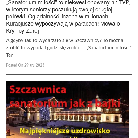
„Sanatorium miłości” to niekwestionowany hit TVP,
w którym seniorzy poszukują swojej drugiej
połówki. Oglądalność liczona w milionach –
Kuracjusze wypoczywają w pałacach! Mowa o
Krynicy-Zdrój
A gdyby tak to wydarzało się w Szczawnicy? To można
zrobić to wypada i godzi się zrobić…. „Sanatorium miłości”
Ten
Posted On 29 gru 2023