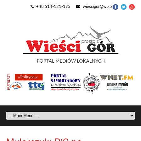
+48 514-121-175
wiescigor@wp.pl