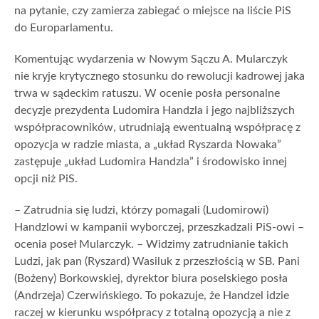
na pytanie, czy zamierza zabiegać o miejsce na liście PiS
do Europarlamentu.
Komentując wydarzenia w Nowym Sączu A. Mularczyk
nie kryje krytycznego stosunku do rewolucji kadrowej jaka
trwa w sądeckim ratuszu. W ocenie posła personalne
decyzje prezydenta Ludomira Handzla i jego najbliższych
współpracowników, utrudniają ewentualną współpracę z
opozycja w radzie miasta, a „układ Ryszarda Nowaka”
zastępuje „układ Ludomira Handzla” i środowisko innej
opcji niż PiS.
– Zatrudnia się ludzi, którzy pomagali (Ludomirowi)
Handzlowi w kampanii wyborczej, przeszkadzali PiS-owi –
ocenia poseł Mularczyk. – Widzimy zatrudnianie takich
Ludzi, jak pan (Ryszard) Wasiluk z przeszłością w SB. Pani
(Bożeny) Borkowskiej, dyrektor biura poselskiego posła
(Andrzeja) Czerwińskiego. To pokazuje, że Handzel idzie
raczej w kierunku współpracy z totalną opozycją a nie z