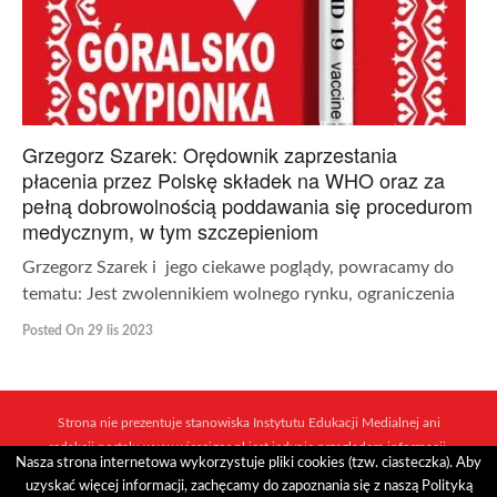
Grzegorz Szarek: Orędownik zaprzestania
płacenia przez Polskę składek na WHO oraz za
pełną dobrowolnością poddawania się procedurom
medycznym, w tym szczepieniom
Grzegorz Szarek i jego ciekawe poglądy, powracamy do
tematu: Jest zwolennikiem wolnego rynku, ograniczenia
Posted On 29 lis 2023
Strona nie prezentuje stanowiska Instytutu Edukacji Medialnej ani
redakcji portalu www.wiescigor.pl jest jedynie przeglądem informacji,
Nasza strona internetowa wykorzystuje pliki cookies (tzw. ciasteczka). Aby
które ukazują się w sieci mediów i niezależnych dziennikarzy.
uzyskać więcej informacji, zachęcamy do zapoznania się z naszą Polityką
Realizacja:
Internet Arts