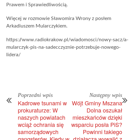
Prawem i Sprawiedliwością.
Więcej w rozmowie Sławomira Wrony z posłem
Arkadiuszem Mularczykiem.
https://www.radiokrakow.pl/wiadomosci/nowy-sacz/a-
mularczyk-pis-na-sadecczyznie-potrzebuje-nowego-
lidera/
Poprzedni wpis
Następny wpis
Kadrowe tsunami w
Wójt Gminy Mszana
prokuraturze: W
Dolna oszukał
naszych powiatach
mieszkańców dzięki
wciąż ochrania się
wsparciu posła PiS?
samorządowych
Powinni takiego
gangsterów. Kiedy w
działacza wywalić z