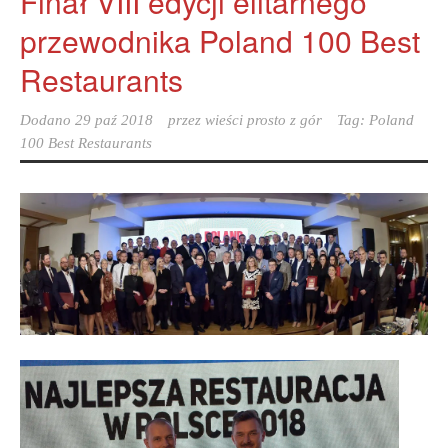
Finał VIII edycji elitarnego
przewodnika Poland 100 Best
Restaurants
Dodano
29 paź 2018
przez
wieści prosto z gór
Tag:
Poland
100 Best Restaurants