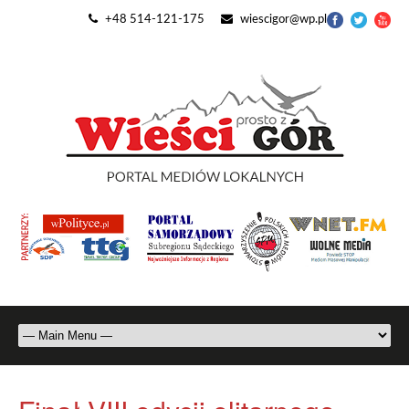
+48 514-121-175
wiescigor@wp.pl