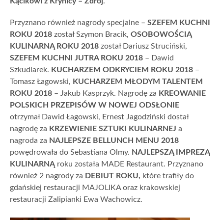
Kącikowi z Krynicy – Zdrój
.
Przyznano również nagrody specjalne –
SZEFEM KUCHNI
ROKU 2018
został Szymon Bracik,
OSOBOWOŚCIĄ
KULINARNĄ ROKU 2018
został Dariusz Struciński,
SZEFEM KUCHNI JUTRA ROKU 2018
– Dawid
Szkudlarek.
KUCHARZEM ODKRYCIEM ROKU 2018
–
Tomasz Łagowski,
KUCHARZEM MŁODYM TALENTEM
ROKU 2018
– Jakub Kasprzyk. Nagrodę za
KREOWANIE
POLSKICH PRZEPISÓW W NOWEJ ODSŁONIE
otrzymał Dawid Łagowski, Ernest Jagodziński dostał
nagrodę za
KRZEWIENIE SZTUKI KULINARNEJ
a
nagroda za
NAJLEPSZE BELLUNCH MENU 2018
powędrowała do Sebastiana Olmy.
NAJLEPSZĄ IMPREZĄ
KULINARNĄ
roku została MADE Restaurant. Przyznano
również 2 nagrody za
DEBIUT ROKU,
które trafiły do
gdańskiej restauracji MAJOLIKA oraz krakowskiej
restauracji Zalipianki Ewa Wachowicz.