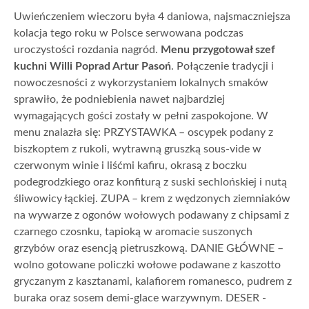
Uwieńczeniem wieczoru była 4 daniowa, najsmaczniejsza
kolacja tego roku w Polsce serwowana podczas
uroczystości rozdania nagród.
Menu przygotował szef
kuchni Willi Poprad Artur Pasoń
. Połączenie tradycji i
nowoczesności z wykorzystaniem lokalnych smaków
sprawiło, że podniebienia nawet najbardziej
wymagających gości zostały w pełni zaspokojone. W
menu znalazła się: PRZYSTAWKA – oscypek podany z
biszkoptem z rukoli, wytrawną gruszką sous-vide w
czerwonym winie i liśćmi kafiru, okrasą z boczku
podegrodzkiego oraz konfiturą z suski sechlońskiej i nutą
śliwowicy łąckiej. ZUPA – krem z wędzonych ziemniaków
na wywarze z ogonów wołowych podawany z chipsami z
czarnego czosnku, tapioką w aromacie suszonych
grzybów oraz esencją pietruszkową. DANIE GŁÓWNE –
wolno gotowane policzki wołowe podawane z kaszotto
gryczanym z kasztanami, kalafiorem romanesco, pudrem z
buraka oraz sosem demi-glace warzywnym. DESER -