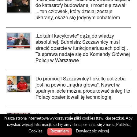
do katastrofy budowlanej i most się zawali
... ten człowiek, który dzisiaj zostaje
ukarany, okaże się jedynym bohaterem
„Lokalni kacykowie” dążą do władzy
absolutnej. Burmistrz Szczawnicy musi
stracić oparcie w funkcjonariuszach policji.
Ta sprawa nadaje się do Komendy Głównej
Policji w Warszawie
Do promocji Szczawnicy i okolic potrzeba
jest na pewno „mądra głowa”. Nawet w
upalnym lecie można produkować śnieg i to
Polacy opatentowali tę technologię
Mecenas Paweł Bała: Marka Szczawnicy
Nasza strona internetowa wykorzystuje pliki cookies (tzw. ciasteczka). Aby
jest wciąż słabo promowana i utrwalona w
uzyskać więcej informacji, zachęcamy do zapoznania się z naszą Polityką
świadomości Polaków
Cookies.
Dowiedz się więcej
Rozumiem