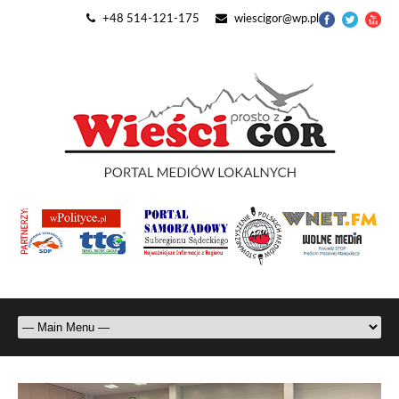
+48 514-121-175
wiescigor@wp.pl