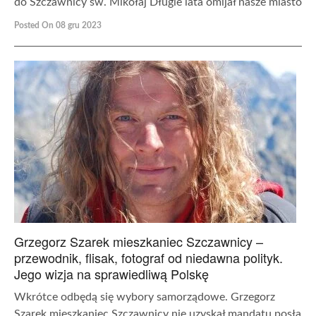
do Szczawnicy św. Mikołaj Długie lata omijał nasze miasto
Posted On 08 gru 2023
Grzegorz Szarek mieszkaniec Szczawnicy –
przewodnik, flisak, fotograf od niedawna polityk.
Jego wizja na sprawiedliwą Polskę
Wkrótce odbędą się wybory samorządowe. Grzegorz
Szarek mieszkaniec Szczawnicy nie uzyskał mandatu posła