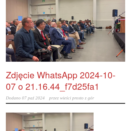
Zdjęcie WhatsApp 2024-10-
07 o 21.16.44_f7d25fa1
Dodano
07 paź 2024
przez
wieści prosto z gór