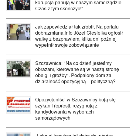
korupcja panują w naszym samorządzie.
Czas z tym skończyć!”
Jak zapowiedział tak zrobił. Na portalu
dobrazmiana.info Józef Ciesielka ogłosił
walkę z bezprawiem, kilka dni później
wypełnił swoje zobowiązanie
Szczawnica: "Na co dzień jesteśmy
obrażani, kierowane są w naszą stronę
obelgi i groźby". Podpalony dom za
działalność opozycyjną – polityczną?
Opozycjoniści w Szczawnicy boją się
szykan i represji, rezygnują z
kandydowania w wyborach
samorządowych
„Lokalni kacykowie” dążą do władzy