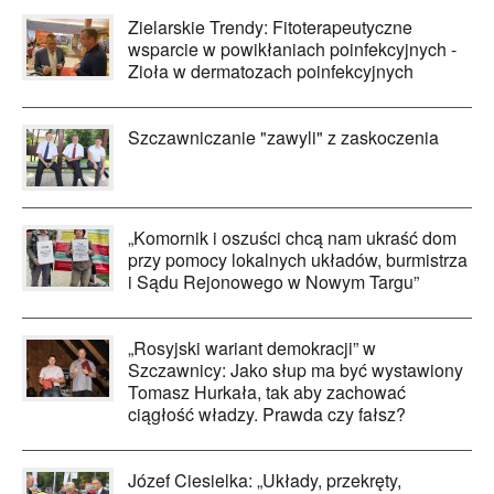
Zielarskie Trendy: Fitoterapeutyczne
wsparcie w powikłaniach poinfekcyjnych -
Zioła w dermatozach poinfekcyjnych
Szczawniczanie "zawyli" z zaskoczenia
„Komornik i oszuści chcą nam ukraść dom
przy pomocy lokalnych układów, burmistrza
i Sądu Rejonowego w Nowym Targu”
„Rosyjski wariant demokracji” w
Szczawnicy: Jako słup ma być wystawiony
Tomasz Hurkała, tak aby zachować
ciągłość władzy. Prawda czy fałsz?
Józef Ciesielka: „Układy, przekręty,