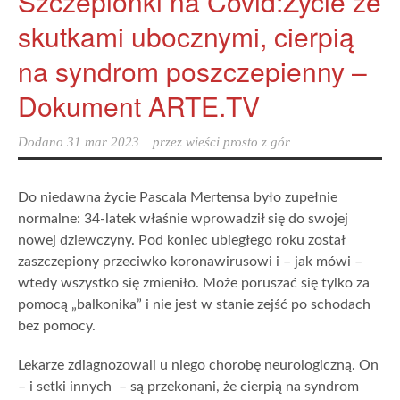
Szczepionki na Covid:Życie ze
skutkami ubocznymi, cierpią
na syndrom poszczepienny –
Dokument ARTE.TV
Dodano
31 mar 2023
przez
wieści prosto z gór
Do niedawna życie Pascala Mertensa było zupełnie
normalne: 34-latek właśnie wprowadził się do swojej
nowej dziewczyny. Pod koniec ubiegłego roku został
zaszczepiony przeciwko koronawirusowi i – jak mówi –
wtedy wszystko się zmieniło. Może poruszać się tylko za
pomocą „balkonika” i nie jest w stanie zejść po schodach
bez pomocy.
Lekarze zdiagnozowali u niego chorobę neurologiczną. On
– i setki innych – są przekonani, że cierpią na syndrom