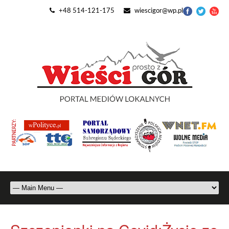
+48 514-121-175
wiescigor@wp.pl