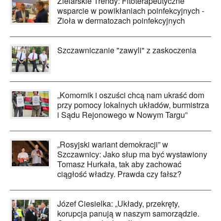
Zielarskie Trendy: Fitoterapeutyczne
wsparcie w powikłaniach poinfekcyjnych -
Zioła w dermatozach poinfekcyjnych
Szczawniczanie "zawyli" z zaskoczenia
„Komornik i oszuści chcą nam ukraść dom
przy pomocy lokalnych układów, burmistrza
i Sądu Rejonowego w Nowym Targu”
„Rosyjski wariant demokracji” w
Szczawnicy: Jako słup ma być wystawiony
Tomasz Hurkała, tak aby zachować
ciągłość władzy. Prawda czy fałsz?
Józef Ciesielka: „Układy, przekręty,
korupcja panują w naszym samorządzie.