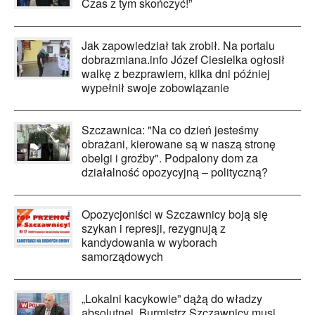
Czas z tym skończyć!”
Jak zapowiedział tak zrobił. Na portalu
dobrazmiana.info Józef Ciesielka ogłosił
walkę z bezprawiem, kilka dni później
wypełnił swoje zobowiązanie
Szczawnica: "Na co dzień jesteśmy
obrażani, kierowane są w naszą stronę
obelgi i groźby". Podpalony dom za
działalność opozycyjną – polityczną?
Opozycjoniści w Szczawnicy boją się
szykan i represji, rezygnują z
kandydowania w wyborach
samorządowych
„Lokalni kacykowie” dążą do władzy
absolutnej. Burmistrz Szczawnicy musi