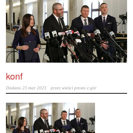
konf
Dodano
23 mar 2023
przez
wieści prosto z gór