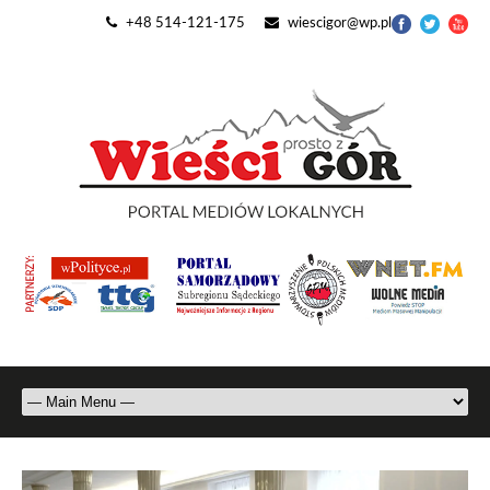
+48 514-121-175
wiescigor@wp.pl