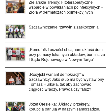
Zielarskie Trendy: Fitoterapeutyczne
wsparcie w powikłaniach poinfekcyjnych -
Zioła w dermatozach poinfekcyjnych
Szczawniczanie "zawyli" z zaskoczenia
„Komornik i oszuści chcą nam ukraść dom
przy pomocy lokalnych układów, burmistrza
i Sądu Rejonowego w Nowym Targu”
„Rosyjski wariant demokracji” w
Szczawnicy: Jako słup ma być wystawiony
Tomasz Hurkała, tak aby zachować
ciągłość władzy. Prawda czy fałsz?
Józef Ciesielka: „Układy, przekręty,
korupcja panują w naszym samorządzie.