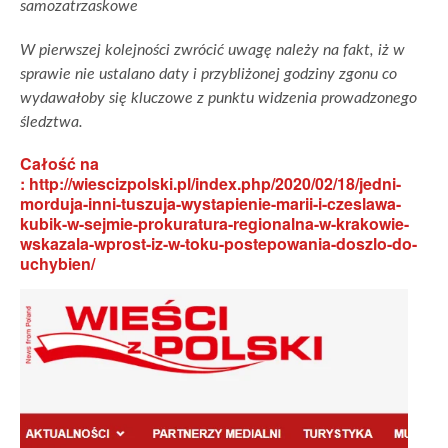
samozatrzaskowe
W pierwszej kolejności zwrócić uwagę należy na fakt, iż w
sprawie nie ustalano daty i przybliżonej godziny zgonu co
wydawałoby się kluczowe z punktu widzenia prowadzonego
śledztwa.
Całość na
: http://wiescizpolski.pl/index.php/2020/02/18/jedni-
morduja-inni-tuszuja-wystapienie-marii-i-czeslawa-
kubik-w-sejmie-prokuratura-regionalna-w-krakowie-
wskazala-wprost-iz-w-toku-postepowania-doszlo-do-
uchybien/