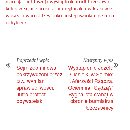
morduja-inni-tuszuja-wystapienie-marii-i-czeslawa-
kubik-w-sejmie-prokuratura-regionalna-w-krakowie-
wskazala-wprost-iz-w-toku-postepowania-doszlo-do-
uchybien/
Poprzedni wpis
Następny wpis
Sejm zdominowali
Wystąpienie Józefa
pokrzywdzeni przez
Ciesielki w Sejmie:
tzw. wymiar
„Aferzyści Rządzą,
sprawiedliwości:
Ociemniali Sądzą?”
Jutro protest
Sygnalista stanął w
obywatelski
obronie burmistrza
Szczawnicy