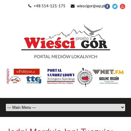
+48 514-121-175
wiescigor@wp.pl