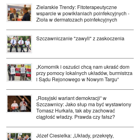
Zielarskie Trendy: Fitoterapeutyczne
wsparcie w powikłaniach poinfekcyjnych -
Zioła w dermatozach poinfekcyjnych
Szczawniczanie "zawyli" z zaskoczenia
„Komornik i oszuści chcą nam ukraść dom
przy pomocy lokalnych układów, burmistrza
i Sądu Rejonowego w Nowym Targu”
„Rosyjski wariant demokracji” w
Szczawnicy: Jako słup ma być wystawiony
Tomasz Hurkała, tak aby zachować
ciągłość władzy. Prawda czy fałsz?
Józef Ciesielka: „Układy, przekręty,