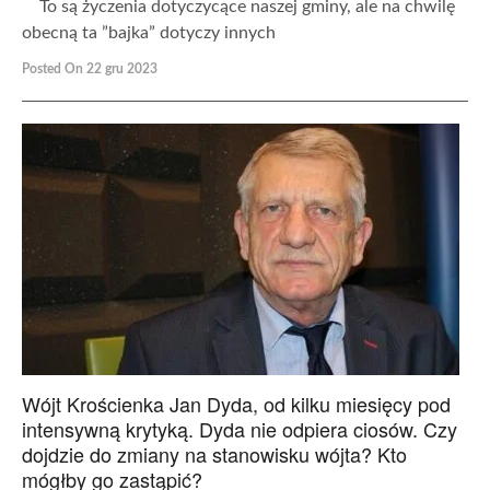
To są życzenia dotyczycące naszej gminy, ale na chwilę
obecną ta ”bajka” dotyczy innych
Posted On 22 gru 2023
Wójt Krościenka Jan Dyda, od kilku miesięcy pod
intensywną krytyką. Dyda nie odpiera ciosów. Czy
dojdzie do zmiany na stanowisku wójta? Kto
mógłby go zastąpić?