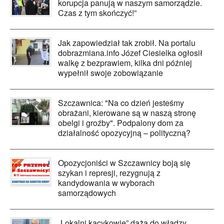
korupcja panują w naszym samorządzie.
Czas z tym skończyć!”
Jak zapowiedział tak zrobił. Na portalu
dobrazmiana.info Józef Ciesielka ogłosił
walkę z bezprawiem, kilka dni później
wypełnił swoje zobowiązanie
Szczawnica: "Na co dzień jesteśmy
obrażani, kierowane są w naszą stronę
obelgi i groźby". Podpalony dom za
działalność opozycyjną – polityczną?
Opozycjoniści w Szczawnicy boją się
szykan i represji, rezygnują z
kandydowania w wyborach
samorządowych
„Lokalni kacykowie” dążą do władzy