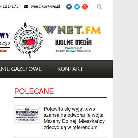
4-121-175
wiescigor@wp.pl
NIE GAZETOWE
KONTAKT
POLECANE
Pojawiła się wyjątkowa
szansa na odwołanie wójta
Mszany Dolnej. Mieszkańcy
zdecydują w referendum