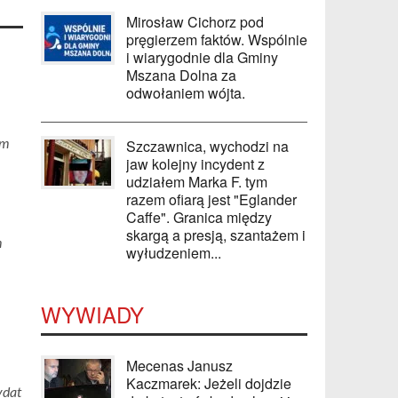
Mirosław Cichorz pod
pręgierzem faktów. Wspólnie
i wiarygodnie dla Gminy
Mszana Dolna za
odwołaniem wójta.
Szczawnica, wychodzi na
em
jaw kolejny incydent z
udziałem Marka F. tym
razem ofiarą jest "Eglander
Caffe". Granica między
skargą a presją, szantażem i
m
wyłudzeniem...
WYWIADY
Mecenas Janusz
Kaczmarek: Jeżeli dojdzie
ydat