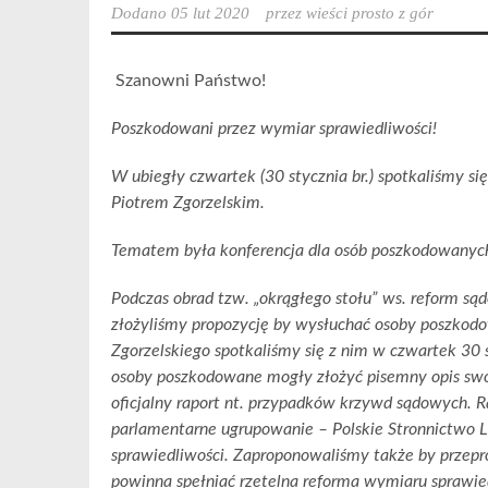
Dodano
05 lut 2020
przez
wieści prosto z gór
Szanowni Państwo!
Poszkodowani przez wymiar sprawiedliwości!
W ubiegły czwartek (30 stycznia br.) spotkaliśmy 
Piotrem Zgorzelskim.
Tematem była konferencja dla osób poszkodowanych
Podczas obrad tzw. „okrągłego stołu” ws. reform s
złożyliśmy propozycję by wysłuchać osoby poszkodo
Zgorzelskiego spotkaliśmy się z nim w czwartek 30 
osoby poszkodowane mogły złożyć pisemny opis swoi
oficjalny raport nt. przypadków krzywd sądowych. R
parlamentarne ugrupowanie – Polskie Stronnictwo 
sprawiedliwości. Zaproponowaliśmy także by przep
powinna spełniać rzetelna reforma wymiaru sprawie