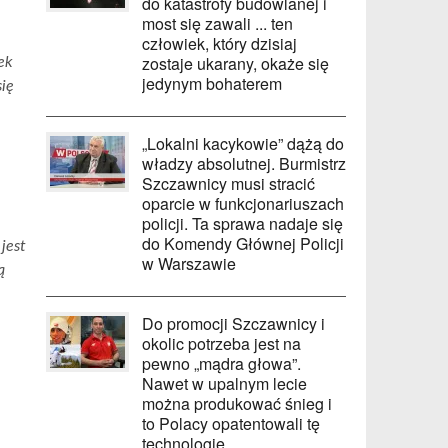
do katastrofy budowlanej i
most się zawali ... ten
człowiek, który dzisiaj
zostaje ukarany, okaże się
ek
jedynym bohaterem
się
„Lokalni kacykowie” dążą do
władzy absolutnej. Burmistrz
Szczawnicy musi stracić
oparcie w funkcjonariuszach
policji. Ta sprawa nadaje się
do Komendy Głównej Policji
jest
w Warszawie
ą
Do promocji Szczawnicy i
okolic potrzeba jest na
pewno „mądra głowa”.
Nawet w upalnym lecie
można produkować śnieg i
to Polacy opatentowali tę
technologię