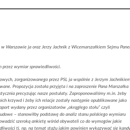
się w Warszawie ja oraz Jerzy Jachnik z Wicemarszałkiem Sejmu Pan
 przez wymiar sprawiedliwości.
ądowych, zorganizowanego przez PSL ja wspólnie z Jerzym Jachnikie
wane. Propozycja została przyjęta i na zaproszenie Pana Marszałka
stycznia precyzując nasze postulaty. Zaproponowaliśmy m.in. żeby
ch krzywd i żeby ich relacje zostały następnie opublikowane jako
aport wydany przez organizatorów „okrągłego stołu” czyli
Ludowe – stanowiłby podstawę do analiz stanu polskiego wymiaru
rowadzić szeroką ankietę wśród obywateli co do wymogów jakie
dliwości tj. np. na temat stażu jakim powinien wykazywać się kand