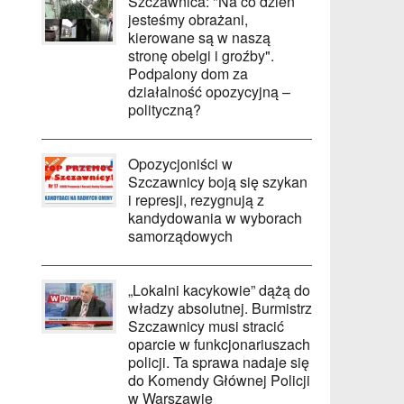
Szczawnica: "Na co dzień
jesteśmy obrażani,
kierowane są w naszą
stronę obelgi i groźby".
Podpalony dom za
działalność opozycyjną –
polityczną?
Opozycjoniści w
Szczawnicy boją się szykan
i represji, rezygnują z
kandydowania w wyborach
samorządowych
„Lokalni kacykowie” dążą do
władzy absolutnej. Burmistrz
Szczawnicy musi stracić
oparcie w funkcjonariuszach
policji. Ta sprawa nadaje się
do Komendy Głównej Policji
w Warszawie