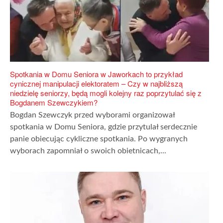
Spotkania w Domu Seniora w Jaworkach to przykład
cynicznej manipulacji elektoratem – Czy w najbliższą
niedzielę seniorzy, będą mogli kolejny raz poprzytulać się z
Bogdanem Szewczykiem?
Bogdan Szewczyk przed wyborami organizował
spotkania w Domu Seniora, gdzie przytulał serdecznie
panie obiecując cykliczne spotkania. Po wygranych
wyborach zapomniał o swoich obietnicach,...