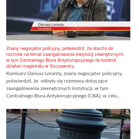
Znany negocjator policyjny, potwierdził, że doszło do
rozmów na temat zaangażowania instytucji zewnętrznych,
w tym Centralnego Biura Antykorupcyjnego do kontroli
działań magistratu w Szczawnicy
Komisarz Dariusz Loranty, znany negocjator policyjny,
potwierdził, że odbyły się rozmowy dotyczące
zaangażowania zewnętrznych instytucji, w tym
Centralnego Biura Antykorupcyjnego (CBA), w celu...