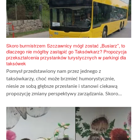
Skoro burmistrzem Szczawnicy mógł zostać „Busiarz”, to
dlaczego nie mógłby zastąpić go Taksówkarz? Propozycja
przekształcenia przystanków turystycznych w parkingi dla
taksówek
Pomysł przedstawiony nam przez jednego z
taksówkarzy, choć może brzmieć humorystycznie,
niesie ze sobą głębsze przesłanie i stanowi ciekawą
propozycję zmiany perspektywy zarządzania. Skoro...