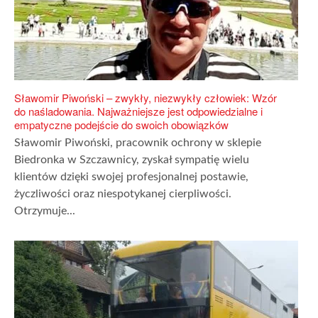
Sławomir Piwoński – zwykły, niezwykły człowiek: Wzór
do naśladowania. Najważniejsze jest odpowiedzialne i
empatyczne podejście do swoich obowiązków
Sławomir Piwoński, pracownik ochrony w sklepie
Biedronka w Szczawnicy, zyskał sympatię wielu
klientów dzięki swojej profesjonalnej postawie,
życzliwości oraz niespotykanej cierpliwości.
Otrzymuje...