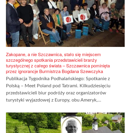
Zakopane, a nie Szczawnica, stało się miejscem
szczególnego spotkania przedstawicieli branży
turystycznej z całego świata – Szczawnica pominięta
przez ignorancje Burmistrza Bogdana Szewczyka
Publikacja Tygodnika Podhalańskiego: Spotkanie z
Polską – Meet Poland pod Tatrami. Kilkudziesięciu
przedstawicieli biur podróży oraz organizatorów
turystyki wyjazdowej z Europy, obu Ameryk,...