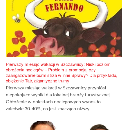
Pierwszy miesiąc wakacji w Szczawnicy: Niski poziom
obłożenia noclegów – Problem z promocją, czy
zaangażowanie burmistrza w inne Sprawy? Dla przykładu,
oblężenie Tatr, gigantyczne tłumy
Pierwszy miesiąc wakacji w Szczawnicy przyniósł
niepokojące wyniki dla lokalnej branży turystycznej.
Obłożenie w obiektach noclegowych wynosiło
zaledwie 30-40%, co jest znacząco niższy...