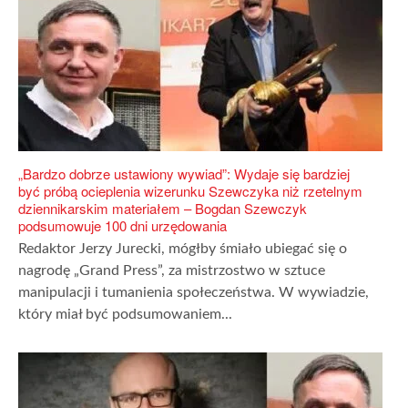
„Bardzo dobrze ustawiony wywiad”: Wydaje się bardziej
być próbą ocieplenia wizerunku Szewczyka niż rzetelnym
dziennikarskim materiałem – Bogdan Szewczyk
podsumowuje 100 dni urzędowania
Redaktor Jerzy Jurecki, mógłby śmiało ubiegać się o
nagrodę „Grand Press”, za mistrzostwo w sztuce
manipulacji i tumanienia społeczeństwa. W wywiadzie,
który miał być podsumowaniem...