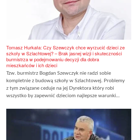
Tomasz Hurkała: Czy Szewczyk chce wyrzucić dzieci ze
szkoły w Szlachtowej? – Brak jasnej wizji i skuteczności
burmistrza w podejmowaniu decyzji dla dobra
mieszkańców i ich dzieci
Tzw. burmistrz Bogdan Szewczyk nie radzi sobie
kompletnie z budową szkoły w Szlachtowej. Problemy
z tym związane ceduje na jej Dyrektora który robi
wszystko by zapewnić dzieciom najlepsze warunki...