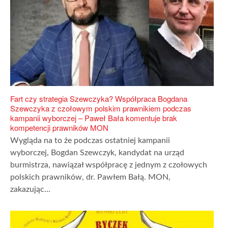
Fart czy strategia Szewczyka? Współpraca Bogdana
Szewczyka z czołowym polskim prawnikiem podczas
kampanii wyborczej – Paweł Bała komentuje brak
kompetencji prawników MON
Wygląda na to że podczas ostatniej kampanii
wyborczej, Bogdan Szewczyk, kandydat na urząd
burmistrza, nawiązał współpracę z jednym z czołowych
polskich prawników, dr. Pawłem Bałą. MON,
zakazując...