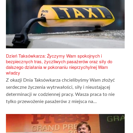
Dzień Taksówkarza: Życzymy Wam spokojnych i
bezpiecznych tras, życzliwych pasażerów oraz siły do
dalszego działania w pokonaniu nieprzychylnej Wam
władzy
Z okazji Dnia Taksówkarza chcielibyśmy Wam złożyć
serdeczne życzenia wytrwałości, siły i nieustającej
determinacji w codziennej pracy. Wasza praca to nie
tylko przewożenie pasażerów z miejsca na...