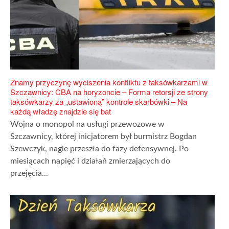
Znamy przyczynę wyciszenia konfliktu z taksówkarzami w
Szczawnicy: CBA na horyzoncie – Forma retorsji ze strony
taksówkarzy za „ustawioną” kontrole skarbówki – Na
każdą władzę znajdzie się bat
Wojna o monopol na usługi przewozowe w
Szczawnicy, której inicjatorem był burmistrz Bogdan
Szewczyk, nagle przeszła do fazy defensywnej. Po
miesiącach napięć i działań zmierzających do
przejęcia...