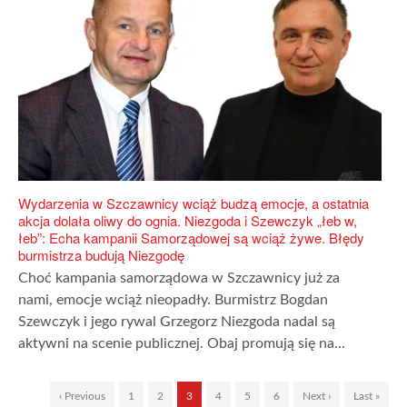
Wydarzenia w Szczawnicy wciąż budzą emocje, a ostatnia
akcja dolała oliwy do ognia. Niezgoda i Szewczyk „łeb w,
łeb”: Echa kampanii Samorządowej są wciąż żywe. Błędy
burmistrza budują Niezgodę
Choć kampania samorządowa w Szczawnicy już za
nami, emocje wciąż nieopadły. Burmistrz Bogdan
Szewczyk i jego rywal Grzegorz Niezgoda nadal są
aktywni na scenie publicznej. Obaj promują się na...
‹ Previous
1
2
3
4
5
6
Next ›
Last »