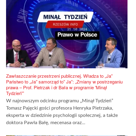
Zawłaszczanie przestrzeni publicznej. Władza to „Ja”
Państwo to „Ja” samorząd to” Ja”: „Zmiany w postrzeganiu
prawa – Prof. Pietrzak i dr Bała w programie 'Minął
Tydzień'”
W najnowszym odcinku programu „Minął Tydzień”
Tomasz Pajęcki gości profesora Henryka Pietrzaka,
eksperta w dziedzinie psychologii społecznej, a także
doktora Pawła Bałę, mecenasa oraz...