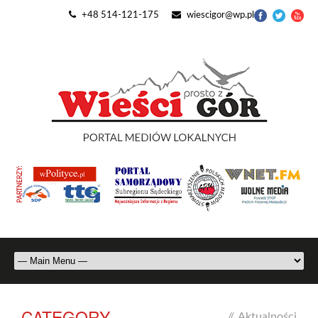
+48 514-121-175
wiescigor@wp.pl
CATEGORY
//
Aktualności