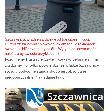
Szczawnica, władze są dalekie od transparentności:
Burmistrz zapomniał o swoich reklamach i o reklamach
swoich najbliższych przyjaciół – Wytykając innym może
należało by świecić przykładem?
Rozumiemy frustracje Czytelników i w pełni się z nimi
zgadzamy. To, tylko potwierdza, że władze Szczawnicy
stosują podwójne standardy, co jest absolutnie
niedopuszczalne. Nakładanie takich...