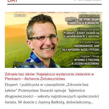
Zdrowie bez leków: Największe wydarzenie zielarskie w
Pieninach – Alchemia Ziołolecznictwa
Ekspert i publicysta w czasopiśmie „Zdrowie bez
Leków” Przemysław Siwacki opisuje Tajemnice
długowieczności – sekrety najzdrowszych społeczności
świata. W duecie z Joanną Bałkotą, doświadczoną...