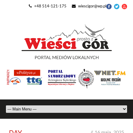
+48 514-121-175
wiescigor@wp.pl
DAY
//
16 maja, 2025