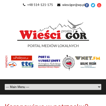
+48 514-121-175
wiescigor@wp.pl