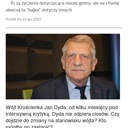
To są życzenia dotyczycące naszej gminy, ale na chwilę
obecną ta ”bajka” dotyczy innych
Posted On 22 gru 2023
Wójt Krościenka Jan Dyda, od kilku miesięcy pod
intensywną krytyką. Dyda nie odpiera ciosów. Czy
dojdzie do zmiany na stanowisku wójta? Kto
mógłby go zastąpić?