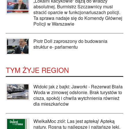
„Lokalni kacykowie” dążą do władzy
absolutnej. Burmistrz Szczawnicy musi
stracić oparcie w funkcjonariuszach policji.
Ta sprawa nadaje się do Komendy Głównej
Policji w Warszawie
Piotr Doll zaproszony do budowania
struktur e- parlamentu
TYM ŻYJE REGION
Widoki jak z bajki: Jaworki - Rezerwat Biała
Woda w zimowej odsłonie. Brak turystów to
cisza, spokój i chwila wytchnienia również
dla mieszkańców
WielkaMoc ziół: Las jest apteką! Apteką
natury. Rosną tu najlepsze i najtańsze leki.