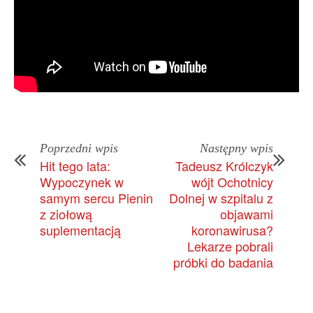
Poprzedni wpis
Następny wpis
Hit tego lata:
Tadeusz Królczyk
Wypoczynek w
wójt Ochotnicy
samym sercu Pienin
Dolnej w szpitalu z
z ziołową
objawami
suplementacją
koronawirusa?
Lekarze pobrali
próbki do badania