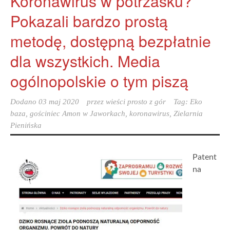
Koronawirus w potrzasku?
Pokazali bardzo prostą
metodę, dostępną bezpłatnie
dla wszystkich. Media
ogólnopolskie o tym piszą
Dodano
03 maj 2020
przez
wieści prosto z gór
Tag:
Eko
baza
,
gościniec Amon w Jaworkach
,
koronawirus
,
Zielarnia
Pienińska
Patent
na