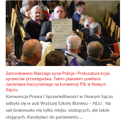
Zamordowano Naszego syna Policja i Prokuratura kryje
sprawców przestępstwa: Takim plakatem powitano
Jarosława Kaczyńskiego na konwencji PiS w Nowym
Sączu
Konwencja Prawa i Sprawiedliwości w Nowym Sączu
odbyła się w auli Wyższej Szkoły Biznesu – NLU. Na
sali brakowało nie tylko miejsc siedzących, ale także
stojących. Kandydaci do parlamentu ...