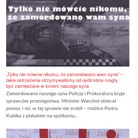
„Tylko nie mówcie nikomu, że zamordowano wam syna” –
takie ostrzeżenia otrzymywaliśmy od osób które mogły
być zamieszane w śmierć naszego syna
Zamordowano naszego syna Policja i Prokuratura kryje
sprawców przestępstwa. Minister Warchoł obiecał
pomoc i nic w tej sprawie nie zrobił – rodzice Piotra
Kubika z plakatem na spotkaniu...