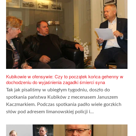
Kubikowie w ofensywie: Czy to początek końca gehenny w
dochodzeniu do wyjaśnienia zagadki śmierci syna
Tak jak pisaliśmy w ubiegłym tygodniu, doszło do
spotkania państwa Kubików z mecenasem Januszem
Kaczmarkiem. Podczas spotkania padło wiele gorzkich
słów pod adresem limanowskiej policji i...