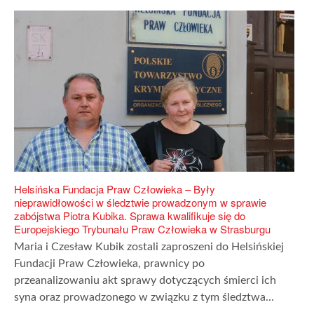
Helsińska Fundacja Praw Człowieka – Były
nieprawidłowości w śledztwie prowadzonym w sprawie
zabójstwa Piotra Kubika. Sprawa kwalifikuje się do
Europejskiego Trybunału Praw Człowieka w Strasburgu
Maria i Czesław Kubik zostali zaproszeni do Helsińskiej
Fundacji Praw Człowieka, prawnicy po
przeanalizowaniu akt sprawy dotyczących śmierci ich
syna oraz prowadzonego w związku z tym śledztwa...