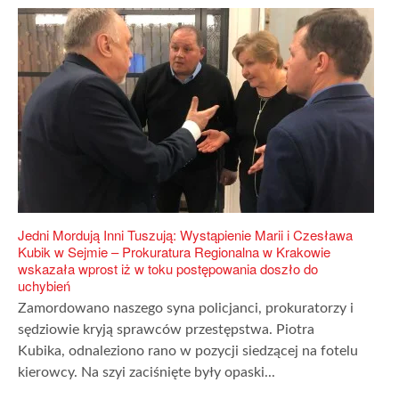
Jedni Mordują Inni Tuszują: Wystąpienie Marii i Czesława
Kubik w Sejmie – Prokuratura Regionalna w Krakowie
wskazała wprost iż w toku postępowania doszło do
uchybień
Zamordowano naszego syna policjanci, prokuratorzy i
sędziowie kryją sprawców przestępstwa. Piotra
Kubika, odnaleziono rano w pozycji siedzącej na fotelu
kierowcy. Na szyi zaciśnięte były opaski...