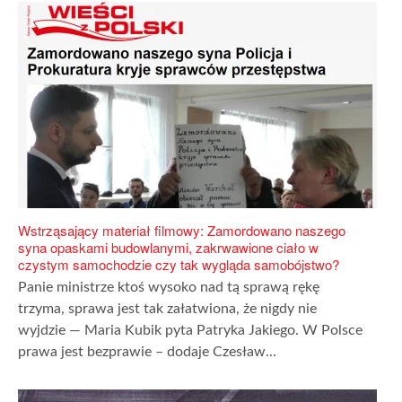
Wstrząsający materiał filmowy: Zamordowano naszego
syna opaskami budowlanymi, zakrwawione ciało w
czystym samochodzie czy tak wygląda samobójstwo?
Panie ministrze ktoś wysoko nad tą sprawą rękę
trzyma, sprawa jest tak załatwiona, że nigdy nie
wyjdzie — Maria Kubik pyta Patryka Jakiego. W Polsce
prawa jest bezprawie – dodaje Czesław...