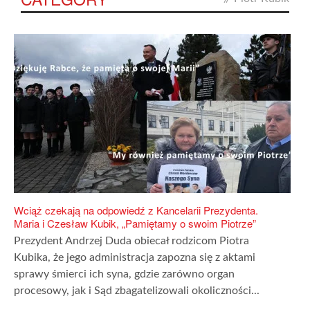
Wciąż czekają na odpowiedź z Kancelarii Prezydenta.
Maria i Czesław Kubik, „Pamiętamy o swoim Piotrze”
Prezydent Andrzej Duda obiecał rodzicom Piotra
Kubika, że jego administracja zapozna się z aktami
sprawy śmierci ich syna, gdzie zarówno organ
procesowy, jak i Sąd zbagatelizowali okoliczności...