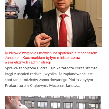
Kubikowie wstępnie umówieni na spotkanie z mecenasem
Januszem Kaczmarkiem byłym minister spraw
wewnętrznych i administracji
Sprawa zabójstwa Piotra Kubika zatacza coraz szersze
kręgi z ustaleń redakcji wynika, że zaplanowane jest
spotkanie rodziców zamordowanego Piotra z byłym
Prokuratorem Krajowym. Mecenas Janusz...