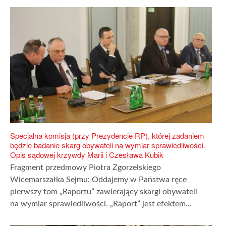
Specjalna komisja (przy Prezydencie RP), której zadaniem
będzie badanie skarg obywateli na wymiar sprawiedliwości.
Opis sądowej krzywdy Marii i Czesława Kubik
Fragment przedmowy Piotra Zgorzelskiego
Wicemarszałka Sejmu: Oddajemy w Państwa ręce
pierwszy tom „Raportu” zawierający skargi obywateli
na wymiar sprawiedliwości. „Raport” jest efektem...