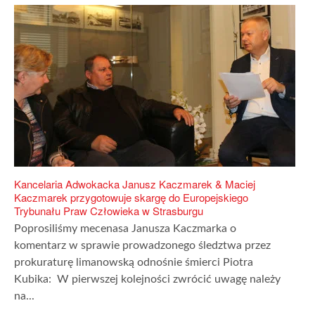
Kancelaria Adwokacka Janusz Kaczmarek & Maciej
Kaczmarek przygotowuje skargę do Europejskiego
Trybunału Praw Człowieka w Strasburgu
Poprosiliśmy mecenasa Janusza Kaczmarka o
komentarz w sprawie prowadzonego śledztwa przez
prokuraturę limanowską odnośnie śmierci Piotra
Kubika: W pierwszej kolejności zwrócić uwagę należy
na...