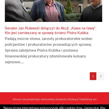
Senator Jan Rulewski dołączył do Akcji: „Kawa na ławę”.
Kto jest zamieszany w sprawę śmierci Piotra Kubika
Padają mocne słowa, zarzuty prokuratorskie wobec
policjantów i prokuratorów prowadzących sprawę.
Sprawa zabójstwa Piotra Kubika i postawa
limanowskiej prokuratury zdominowała kuluary
sejmowe....
1
2
Strona nie prezentuje stanowiska Instytutu Edukacji Medialnej ani
redakcji portalu www.wiescigor.pl jest jedynie przeglądem informacji,
Nasza strona internetowa wykorzystuje pliki cookies (tzw. ciasteczka). Aby