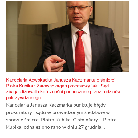
Kancelaria Adwokacka Janusza Kaczmarka o śmierci
Piotra Kubika : Zarówno organ procesowy jak i Sąd
zbagatelizowali okoliczności podnoszone przez rodziców
pokrzywdzonego
Kancelaria Janusza Kaczmarka punktuje błędy
prokuratury i sądu w prowadzonym śledztwie w
sprawie śmierci Piotra Kubika: Ciało ofiary – Piotra
Kubika, odnaleziono rano w dniu 27 grudnia...