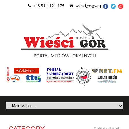
+48 514-121-175
wiescigor@wp.pl
CATEGORY
//
Piotr Kubik