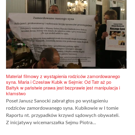
Materiał filmowy z wystąpienia rodziców zamordowanego
syna. Maria i Czesław Kubik w Sejmie: Od Tatr aż po
Bałtyk w państwie prawa jest bezprawie jest manipulacja i
kłamstwo
Poseł Janusz Sanocki zabrał głos po wystąpieniu
rodziców zamordowanego syna. Kubikowie w I tomie
Raportu nt. przypadków krzywd sądowych obywateli.
Z inicjatywy wicemarszałka Sejmu Piotra...