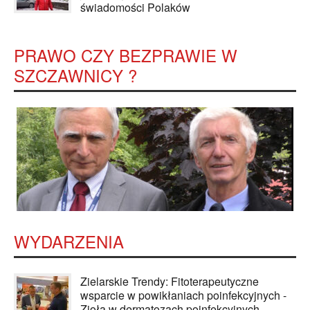
świadomości Polaków
PRAWO CZY BEZPRAWIE W
SZCZAWNICY ?
WYDARZENIA
Zielarskie Trendy: Fitoterapeutyczne
wsparcie w powikłaniach poinfekcyjnych -
Zioła w dermatozach poinfekcyjnych