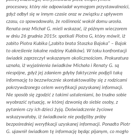
procesowy, który nie odpowiadał wymogom przystawalności,
gdyż odbył się w innym czasie oraz w związku z upływem
czasu, co spowodowało, że roślinność wokół domu urosła.
Renata oraz Michał G. mieli wskazać, iż późnym wieczorem
w dniu 26 grudnia 2015r. spotkali Piotra G, który mówił, iż
zabito Piotra Kubika („zabito brata Staszka Bajoka” – Bajok
to określenie lokalne rodziny Kubików). W toku konfrontacji
świadek zaprzeczył wskazanym okolicznościom. Prokuratura
uznała, iż wyjaśnienia świadków Michała i Renaty G. są
niespójne, gdyż jej zdaniem gdyby faktycznie podjęli taką
informację to bezzwłocznie skontaktowaliby się z rodzicami
pokrzywdzonego celem weryfikacji pozyskanej informacji.
Nie sposób się zgodzić z takimi ustaleniami, bo trudno sobie
wyobrazić sytuację, w której dzwonią do siebie osoby, z
pytaniem czy ich dzieci żyją. Doświadczenie życiowe
wskazywałoby, iż świadkowie nie podjęliby próby
bezpośredniej weryfikacji uzyskanej informacji. Ponadto Piotr
G. ujawnił świadkom tę informację będąc pijanym, co mogło