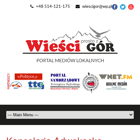
+48 514-121-175
wiescigor@wp.pl