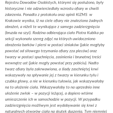
Rejestru Dowodów Osobistych, którymi się posłużono, były
historyczne i nie odzwierciedlały wzrostu ofiary w chwili
zdarzenia. Ponadto z protokołu oraz opinii KiZMS w
Krakowie wynika, iż na ciele ofiary nie znaleziono żadnych
obrażeń, a niżeli te wynikające z samego zadzierzgnięcia
(bruzda na szyi). Rodzina odbierająca ciało Piotra Kubika po
sekcji wykonała szereg zdjęć na których uwidoczniono
obrażenia barków i piersi w postaci siniaków (jakie mogłyby
powstać od siłowego trzymania ofiary zza pleców) oraz
twarzy w postaci spuchnięcia, zasinienia i brunatnej treści
wewnątrz ust (jakie mogły powstać przy pobiciu). Nadto
twarz ofiary była zakrwawiona, a ślady zaschniętej krwi
wskazywały na spływanie jej z twarzy w kierunku tyłu i
czubka głowy, a nie w kierunku tułowia, jak wskazywałoby
na to ułożenie ciała. Wskazywałoby to na uprzednio inne
ułożenie zwłok – w pozycji leżącej, a dopiero wtórne
umieszczenie ich w samochodzie w pozycji. W przypadku
zadzierzgnięcia możliwym jest wydobywanie się krwi z
naturalnych otworów ciała na skutek duszenia. Tym niemniej