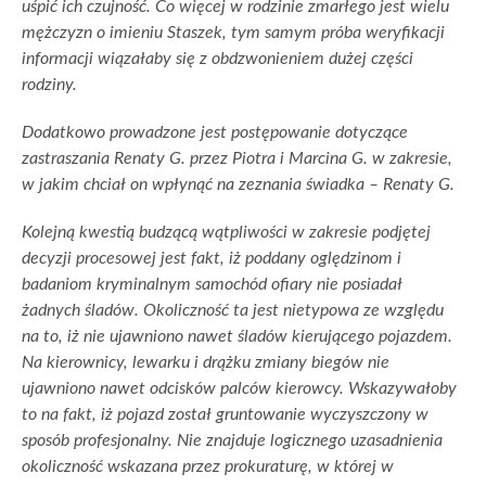
uśpić ich czujność. Co więcej w rodzinie zmarłego jest wielu
mężczyzn o imieniu Staszek, tym samym próba weryfikacji
informacji wiązałaby się z obdzwonieniem dużej części
rodziny.
Dodatkowo prowadzone jest postępowanie dotyczące
zastraszania Renaty G. przez Piotra i Marcina G. w zakresie,
w jakim chciał on wpłynąć na zeznania świadka – Renaty G.
Kolejną kwestią budzącą wątpliwości w zakresie podjętej
decyzji procesowej jest fakt, iż poddany oględzinom i
badaniom kryminalnym samochód ofiary nie posiadał
żadnych śladów. Okoliczność ta jest nietypowa ze względu
na to, iż nie ujawniono nawet śladów kierującego pojazdem.
Na kierownicy, lewarku i drążku zmiany biegów nie
ujawniono nawet odcisków palców kierowcy. Wskazywałoby
to na fakt, iż pojazd został gruntowanie wyczyszczony w
sposób profesjonalny. Nie znajduje logicznego uzasadnienia
okoliczność wskazana przez prokuraturę, w której w