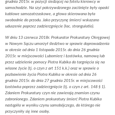
grudnia 2015r. w pozycji siedzącej na fotelu kierowcy w
samochodzie. Na szyi pokrzywdzonego zaciśnięte były opaski
kablowe samozatrzaskowe, a głowa skierowana była
swobodnie do przodu. Jako przyczynę śmierci wskazano
uduszenie poprzez zadzierzgnięcie (łac. strangulatio).
W dniu 13 czerwca 2018r. Prokurator Prokuratury Okręgowej
w Nowym Sączu umorzył śledztwo w sprawie doprowadzenia
w okresie od dnia 1 listopada 2015r. do dnia 26 grudnia
2015r. w miejscowości Lubomierz i Łostówka, namową lub
przez udzielenie pomocy Piotra Kubika do targnięcia się na
własne życie (tj. o czyn z art 151 k.k.) oraz w sprawie o
pozbawienie życia Piotra Kubika w okresie od dnia 26
grudnia 2015r. do dnia 27 grudnia 2015r. w miejscowości
Łostówka poprzez zadzierzgnięcie (tj. o czyn z art. 148 § 1).
Zdaniem Prokuratury czyn nie zawierają znamion czynu
zabronionego. Zdaniem prokuratury śmierć Piotra Kubika
nastąpiła w wyniku czynu samobójczego, do którego nie
przyczyniły się inne osoby.