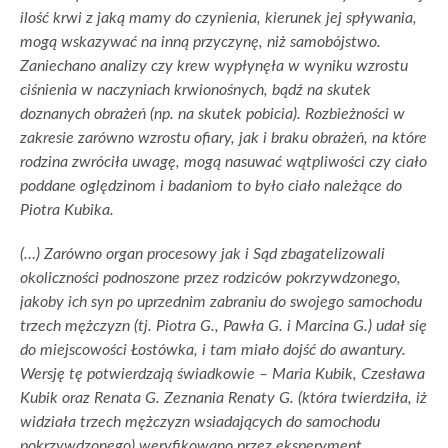
ilość krwi z jaką mamy do czynienia, kierunek jej spływania,
mogą wskazywać na inną przyczynę, niż samobójstwo.
Zaniechano analizy czy krew wypłynęła w wyniku wzrostu
ciśnienia w naczyniach krwionośnych, bądź na skutek
doznanych obrażeń (np. na skutek pobicia). Rozbieżności w
zakresie zarówno wzrostu ofiary, jak i braku obrażeń, na które
rodzina zwróciła uwagę, mogą nasuwać wątpliwości czy ciało
poddane oględzinom i badaniom to było ciało należące do
Piotra Kubika.
(…) Zarówno organ procesowy jak i Sąd zbagatelizowali
okoliczności podnoszone przez rodziców pokrzywdzonego,
jakoby ich syn po uprzednim zabraniu do swojego samochodu
trzech mężczyzn (tj. Piotra G., Pawła G. i Marcina G.) udał się
do miejscowości Łostówka, i tam miało dojść do awantury.
Wersję tę potwierdzają świadkowie – Maria Kubik, Czesława
Kubik oraz Renata G. Zeznania Renaty G. (która twierdziła, iż
widziała trzech mężczyzn wsiadających do samochodu
pokrzywdzonego) weryfikowano przez eksperyment