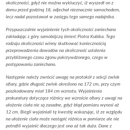
okoliczności, gdyż nie można wykluczyć, iż wyszedł on z
domu przed godziną 18, odjechał nieznacznie samochodem,
lecz nadal pozostawał w zasięgu tego samego nadajnika.
Przypuszczalnie wyjaśnienie tych okoliczności zaniechano
zakładając z góry samobójczą śmierć Piotra Kubika. Tego
rodzaju okoliczności winny skutkować koniecznością
przeprowadzenia dowodów na okoliczność ustalenia
przybliżonego czasu zgonu pokrzywdzonego, czego w
postępowaniu zaniechano.
Następnie należy zwrócić uwagę na protokół z sekcji zwłok
ofiary, gdzie długość zwłok określono na 172 cm, przy czym
poszkodowany miał 184 cm wzrostu. Wyjaśnienia
prokuratury dotyczące różnicy we wzroście ofiary z uwagi na
ułożenie ciała nie są zasadne, gdyż błąd pomiaru wynosi aż
12 cm. Biegli wyjaśniali tę kwestię wskazując, iż ze względu
na ułożenie ciała może nastąpić różnica w pomiarze ale nie
potrafili wyjaśnić dlaczego jest ona aż tak duża. Dane z