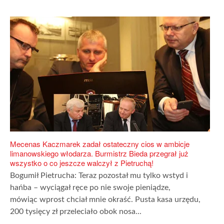
Mecenas Kaczmarek zadał ostateczny cios w ambicje
limanowskiego włodarza. Burmistrz Bieda przegrał już
wszystko o co jeszcze walczył z Pietruchą!
Bogumił Pietrucha: Teraz pozostał mu tylko wstyd i
hańba – wyciągał ręce po nie swoje pieniądze,
mówiąc wprost chciał mnie okraść. Pusta kasa urzędu,
200 tysięcy zł przeleciało obok nosa...