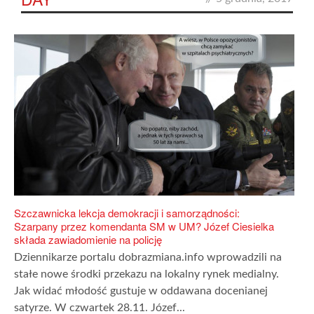
Szczawnicka lekcja demokracji i samorządności:
Szarpany przez komendanta SM w UM? Józef Ciesielka
składa zawiadomienie na policję
Dziennikarze portalu dobrazmiana.info wprowadzili na
stałe nowe środki przekazu na lokalny rynek medialny.
Jak widać młodość gustuje w oddawana docenianej
satyrze. W czwartek 28.11. Józef...