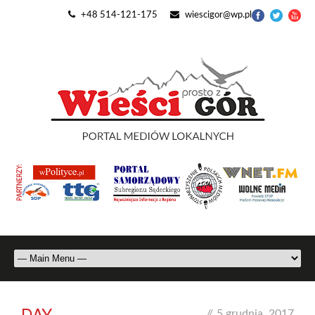
+48 514-121-175
wiescigor@wp.pl
DAY
//
5 grudnia, 2017