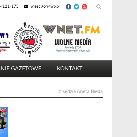
4-121-175
wiescigor@wp.pl
NIE GAZETOWE
KONTAKT
//
sędzia Aneta Bieda