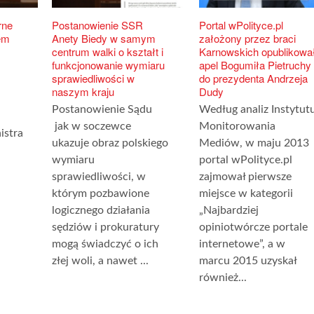
rne
Postanowienie SSR
Portal wPolityce.pl
em
Anety Biedy w samym
założony przez braci
centrum walki o kształt i
Karnowskich opublikowa
funkcjonowanie wymiaru
apel Bogumiła Pietruchy
sprawiedliwości w
do prezydenta Andrzeja
naszym kraju
Dudy
Postanowienie Sądu
Według analiz Instytut
jak w soczewce
Monitorowania
istra
ukazuje obraz polskiego
Mediów, w maju 2013
wymiaru
portal wPolityce.pl
sprawiedliwości, w
zajmował pierwsze
którym pozbawione
miejsce w kategorii
logicznego działania
„Najbardziej
sędziów i prokuratury
opiniotwórcze portale
mogą świadczyć o ich
internetowe”, a w
złej woli, a nawet ...
marcu 2015 uzyskał
również...