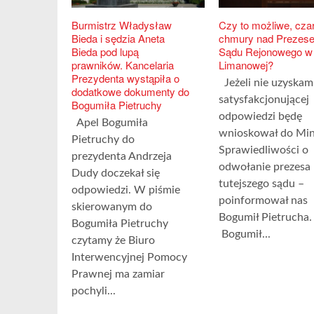
Burmistrz Władysław
Czy to możliwe, cza
Bieda i sędzia Aneta
chmury nad Prezes
Bieda pod lupą
Sądu Rejonowego w
prawników. Kancelaria
Limanowej?
Prezydenta wystąpiła o
Jeżeli nie uzyskam
dodatkowe dokumenty do
satysfakcjonującej
Bogumiła Pietruchy
odpowiedzi będę
Apel Bogumiła
wnioskował do Min
Pietruchy do
Sprawiedliwości o
prezydenta Andrzeja
odwołanie prezesa
Dudy doczekał się
tutejszego sądu –
odpowiedzi. W piśmie
poinformował nas
skierowanym do
Bogumił Pietrucha.
Bogumiła Pietruchy
Bogumił...
czytamy że Biuro
Interwencyjnej Pomocy
Prawnej ma zamiar
pochyli...