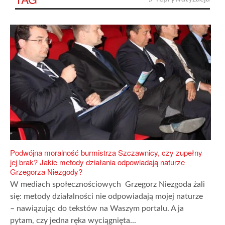
Podwójna moralność burmistrza Szczawnicy, czy zupełny
jej brak? Jakie metody działania odpowiadają naturze
Grzegorza Niezgody?
W mediach społecznościowych Grzegorz Niezgoda żali
się: metody działalności nie odpowiadają mojej naturze
– nawiązując do tekstów na Waszym portalu. A ja
pytam, czy jedna ręka wyciągnięta...