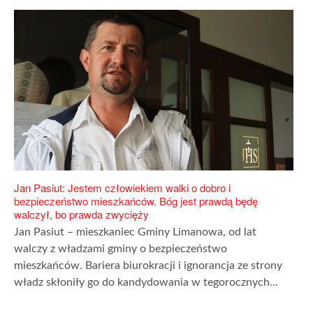
Jan Pasiut: Jestem człowiekiem walki o dobro i
bezpieczeństwo mieszkańców. Bóg jest prawdą będę
walczył, bo prawda zwycięży
Jan Pasiut – mieszkaniec Gminy Limanowa, od lat
walczy z władzami gminy o bezpieczeństwo
mieszkańców. Bariera biurokracji i ignorancja ze strony
władz skłoniły go do kandydowania w tegorocznych...