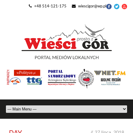
+48 514-121-175
wiescigor@wp.pl
DAY
//
27 lipca, 2018