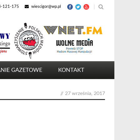
4-121-175
wiescigor@wp.pl
NIE GAZETOWE
KONTAKT
//
27 września, 2017