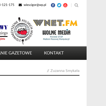
4-121-175
wiescigor@wp.pl
NIE GAZETOWE
KONTAKT
//
Zuzanna Smykała