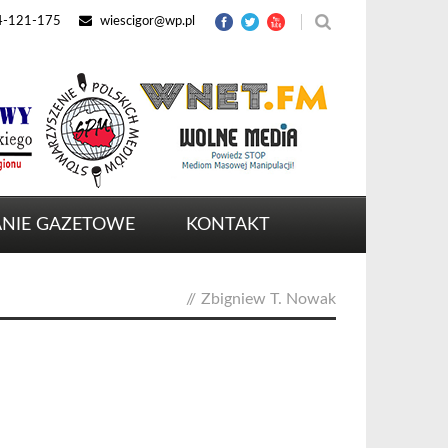
4-121-175
wiescigor@wp.pl
NIE GAZETOWE
KONTAKT
//
Zbigniew T. Nowak