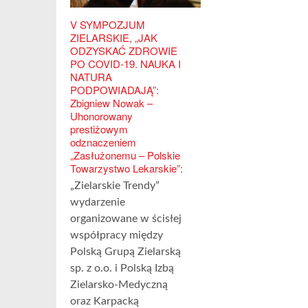
V SYMPOZJUM
ZIELARSKIE, „JAK
ODZYSKAĆ ZDROWIE
PO COVID-19. NAUKA I
NATURA
PODPOWIADAJĄ”:
Zbigniew Nowak –
Uhonorowany
prestiżowym
odznaczeniem
„Zasłużonemu – Polskie
Towarzystwo Lekarskie”:
„Zielarskie Trendy”
wydarzenie
organizowane w ścisłej
współpracy między
Polską Grupą Zielarską
sp. z o.o. i Polską Izbą
Zielarsko-Medyczną
oraz Karpacką