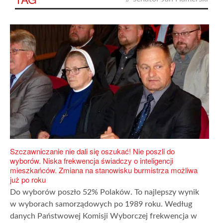
Szczawniczanie nie dali się oszukać! Nie poszli do
wyborów. Niska frekwencja świadczy o inteligencji
mieszkańców. Zmiana na stanowisku burmistrza możliwa
już po roku
Do wyborów poszło 52% Polaków. To najlepszy wynik
w wyborach samorządowych po 1989 roku. Według
danych Państwowej Komisji Wyborczej frekwencja w