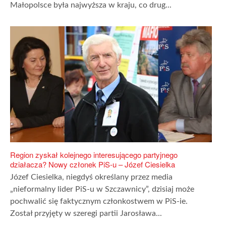
Małopolsce była najwyższa w kraju, co drug...
Region zyskał kolejnego interesującego partyjnego
działacza? Nowy członek PiS-u – Józef Ciesielka
Józef Ciesielka, niegdyś określany przez media
„nieformalny lider PiS-u w Szczawnicy”, dzisiaj może
pochwalić się faktycznym członkostwem w PiS-ie.
Został przyjęty w szeregi partii Jarosława...