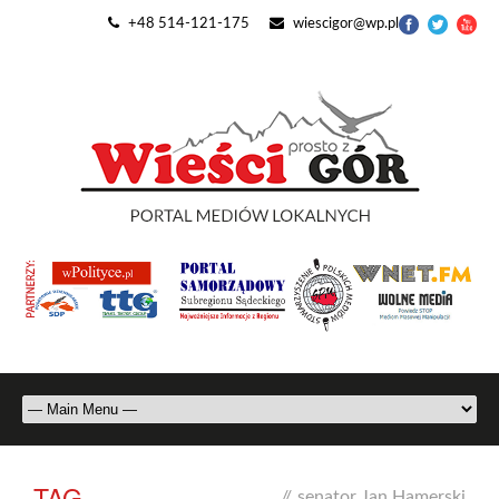
+48 514-121-175
wiescigor@wp.pl
TAG
//
senator Jan Hamerski