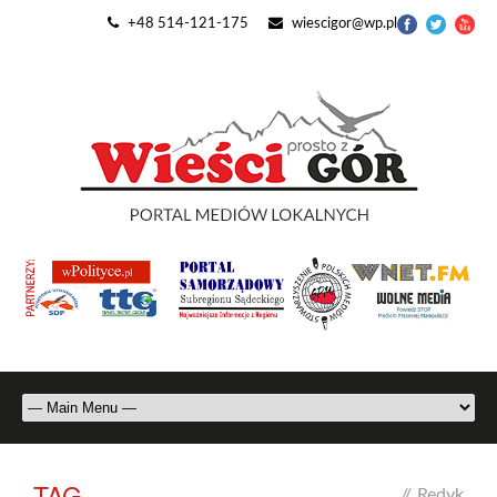
+48 514-121-175
wiescigor@wp.pl
TAG
//
Redyk