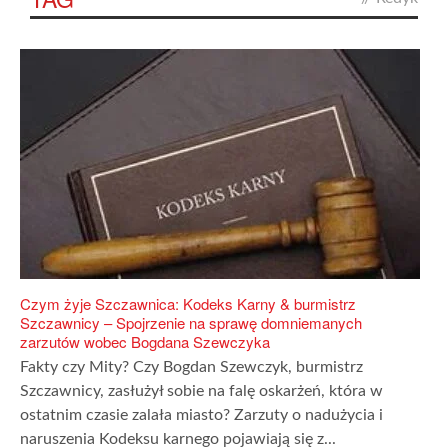
Czym żyje Szczawnica: Kodeks Karny & burmistrz
Szczawnicy – Spojrzenie na sprawę domniemanych
zarzutów wobec Bogdana Szewczyka
Fakty czy Mity? Czy Bogdan Szewczyk, burmistrz
Szczawnicy, zasłużył sobie na falę oskarżeń, która w
ostatnim czasie zalała miasto? Zarzuty o nadużycia i
naruszenia Kodeksu karnego pojawiają się z...