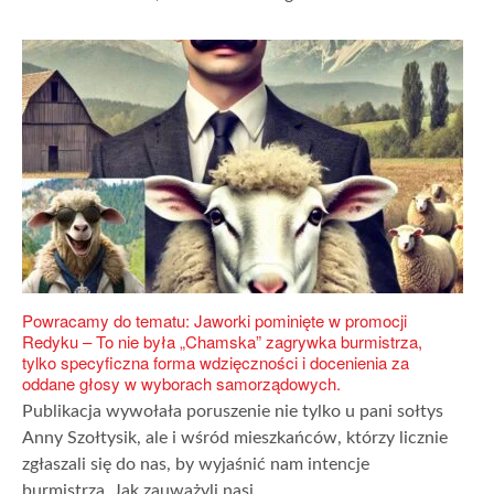
Powracamy do tematu: Jaworki pominięte w promocji
Redyku – To nie była „Chamska” zagrywka burmistrza,
tylko specyficzna forma wdzięczności i docenienia za
oddane głosy w wyborach samorządowych.
Publikacja wywołała poruszenie nie tylko u pani sołtys
Anny Szołtysik, ale i wśród mieszkańców, którzy licznie
zgłaszali się do nas, by wyjaśnić nam intencje
burmistrza. Jak zauważyli nasi...