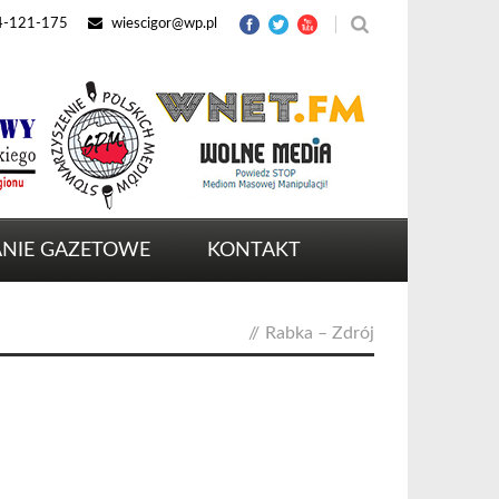
4-121-175
wiescigor@wp.pl
NIE GAZETOWE
KONTAKT
//
Rabka – Zdrój