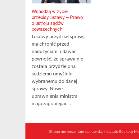
Wchodzą w życie
przepisy ustawy – Prawo
o ustroju sądów
powszechnych
Losowy przydział spraw,
ma chronić przed
nadużyciami i dawać
pewność, że sprawa nie
została przydzielona
sędziemu umyślnie
wybranemu do danej
sprawy. Nowe
uprawnienia ministra
mają zapobiegać...
Strona nie prezentuje stanowiska Instytutu Edukacji Med