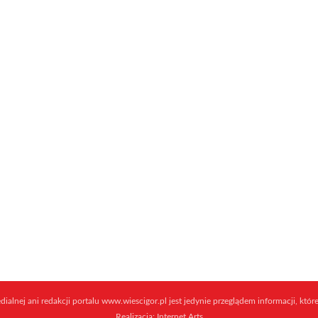
ialnej ani redakcji portalu www.wiescigor.pl jest jedynie przeglądem informacji, które
Realizacja:
Internet Arts