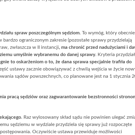
ydziału spraw poszczególnym sędziom
. To wymóg, który obecnie
 bardzo ograniczonym zakresie (pozostałe sprawy przydzielają
aw, zwłaszcza w II instancji
, ma chronić przed nadużyciami i d
ędziemu umyślnie wybranemu do danej sprawy
. Kryteria przydzia
gnie to oskarżeniom o to, że dana sprawa specjalnie trafiła do
 część ustawy zacznie obowiązywać z chwilą wejścia w życie no
owania sądów powszechnych, co planowane jest na 1 stycznia 
nia pracą sędziów oraz zagwarantowanie bezstronności strono
zekającego
. Raz wylosowany skład sądu nie powinien ulegać zmi
emu sędziemu w wydziale przydziela się sprawy już rozpoczęte
i postępowania. Oczywiście ustawa przewiduje możliwości