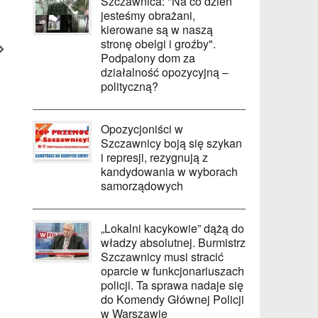
Szczawnica: "Na co dzień
jesteśmy obrażani,
kierowane są w naszą
stronę obelgi i groźby".
Podpalony dom za
działalność opozycyjną –
polityczną?
Opozycjoniści w
Szczawnicy boją się szykan
i represji, rezygnują z
kandydowania w wyborach
samorządowych
„Lokalni kacykowie” dążą do
władzy absolutnej. Burmistrz
Szczawnicy musi stracić
oparcie w funkcjonariuszach
policji. Ta sprawa nadaje się
do Komendy Głównej Policji
w Warszawie