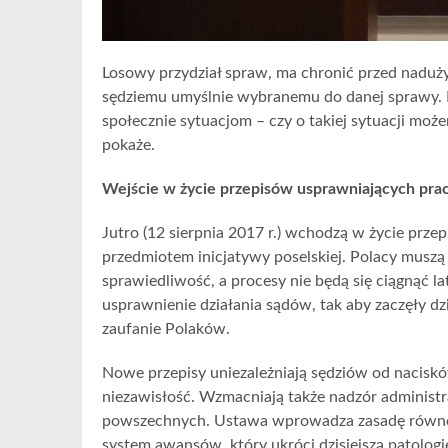
Losowy przydział spraw, ma chronić przed naduży
sędziemu umyślnie wybranemu do danej sprawy. 
społecznie sytuacjom – czy o takiej sytuacji m
pokaże.
Wejście w życie przepisów usprawniających pra
Jutro (12 sierpnia 2017 r.) wchodzą w życie prz
przedmiotem inicjatywy poselskiej. Polacy muszą
sprawiedliwość, a procesy nie będą się ciągnąć 
usprawnienie działania sądów, tak aby zaczęły d
zaufanie Polaków.
Nowe przepisy uniezależniają sędziów od nacisk
niezawisłość. Wzmacniają także nadzór administr
powszechnych. Ustawa wprowadza zasadę równom
system awansów, który ukróci dzisiejszą patolog