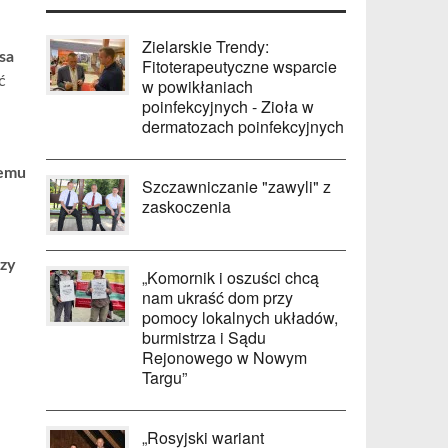
Zielarskie Trendy:
sa
Fitoterapeutyczne wsparcie
ć
w powikłaniach
poinfekcyjnych - Zioła w
dermatozach poinfekcyjnych
nemu
Szczawniczanie "zawyli" z
zaskoczenia
rzy
„Komornik i oszuści chcą
nam ukraść dom przy
pomocy lokalnych układów,
burmistrza i Sądu
Rejonowego w Nowym
Targu”
„Rosyjski wariant