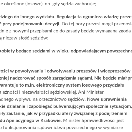
le określone (losowe), np. gdy sędzia zachoruje;
dziego do innego wydziału. Regulacja ta ogranicza władzę preze
ać przy podejmowaniu decyzji
. Do tej pory prezesi mogli przenosi
odnie z nowymi przepisami co do zasady będzie wymagana zgoda
zą niezawisłość sędziów;
ez kobiety będące sędziami w wieku odpowiadającym powszech
iwości w powoływaniu i odwoływaniu prezesów i wiceprezesów
niej nadzorować sposób zarządzania sądami. Nie będzie miał p
rantuje to m.in. elektroniczny system losowego przydziału
ależności i niezawisłości sędziowskiej. Ani Minister
i żadnego wpływu na orzecznictwo sędziów.
Nowe uprawnienia
ie działanie i zapobiegać bulwersującym społecznie sytuacjom,
iły zaufanie, jak w przypadku afery związanej z podejrzeniem
Sądu Apelacyjnego w Krakowie
. Minister Sprawiedliwości jest
go funkcjonowania sądownictwa powszechnego w wymiarze