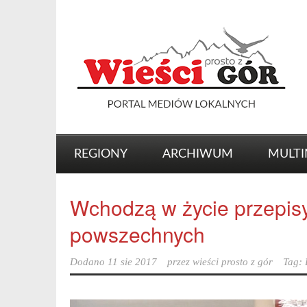
REGIONY
ARCHIWUM
MULTI
Wchodzą w życie przepis
powszechnych
Dodano
11 sie 2017
przez
wieści prosto z gór
Tag: