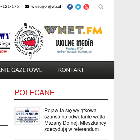
4-121-175
wiescigor@wp.pl
NIE GAZETOWE
KONTAKT
POLECANE
Pojawiła się wyjątkowa
szansa na odwołanie wójta
Mszany Dolnej. Mieszkańcy
zdecydują w referendum