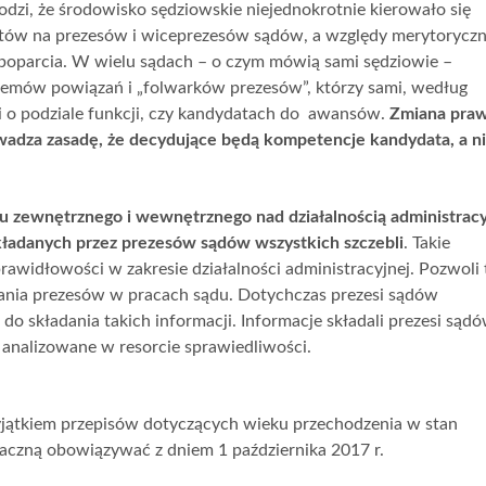
zi, że środowisko sędziowskie niejednokrotnie kierowało się
tów na prezesów i wiceprezesów sądów, a względy merytoryczn
 poparcia. W wielu sądach – o czym mówią sami sędziowie –
stemów powiązań i „folwarków prezesów”, którzy sami, według
 o podziale funkcji, czy kandydatach do awansów.
Zmiana pra
wadza zasadę, że decydujące będą kompetencje kandydata, a n
u zewnętrznego i wewnętrznego nad działalnością administrac
kładanych przez prezesów sądów wszystkich szczebli
. Takie
awidłowości w zakresie działalności administracyjnej. Pozwoli 
ania prezesów w pracach sądu. Dotychczas prezesi sądów
do składania takich informacji. Informacje składali prezesi sąd
 analizowane w resorcie sprawiedliwości.
wyjątkiem przepisów dotyczących wieku przechodzenia w stan
zaczną obowiązywać z dniem 1 października 2017 r.