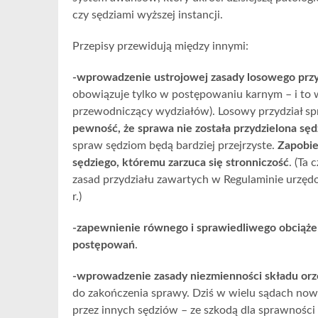
czy sędziami wyższej instancji.
Przepisy przewidują między innymi:
-wprowadzenie ustrojowej zasady losowego prz
obowiązuje tylko w postępowaniu karnym – i to w
przewodniczący wydziałów). Losowy przydział spr
pewność, że sprawa nie została przydzielona s
spraw sędziom będą bardziej przejrzyste.
Zapobie
sędziego, któremu zarzuca się stronniczość
. (Ta
zasad przydziału zawartych w Regulaminie urzęd
r.)
-zapewnienie równego i sprawiedliwego obciąże
postępowań
.
-wprowadzenie zasady niezmienności składu or
do zakończenia sprawy. Dziś w wielu sądach now
przez innych sędziów – ze szkodą dla sprawnośc