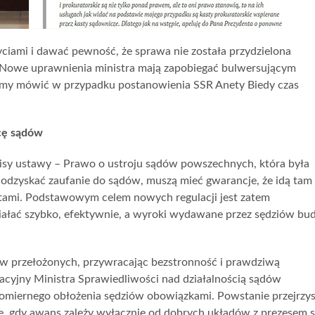
ciami i dawać pewność, że sprawa nie została przydzielona
Nowe uprawnienia ministra mają zapobiegać bulwersującym
ożemy mówić w przypadku postanowienia SSR Anety Biedy czas
cę sądów
episy ustawy – Prawo o ustroju sądów powszechnych, która była
 odzyskać zaufanie do sądów, muszą mieć gwarancje, że idą tam
latami. Podstawowym celem nowych regulacji jest zatem
ziałać szybko, efektywnie, a wyroki wydawane przez sędziów bud
ów przełożonych, przywracając bezstronność i prawdziwą
acyjny Ministra Sprawiedliwości nad działalnością sądów
iernego obłożenia sędziów obowiązkami. Powstanie przejrzys
ię, gdy awans zależy wyłącznie od dobrych układów z prezesem 