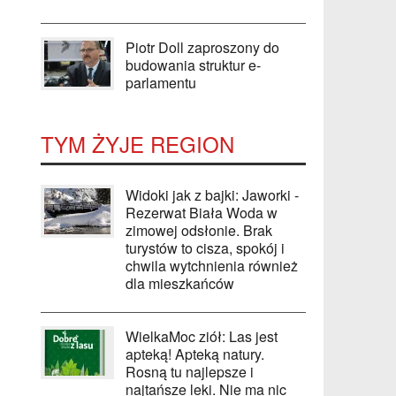
Piotr Doll zaproszony do
budowania struktur e-
parlamentu
TYM ŻYJE REGION
Widoki jak z bajki: Jaworki -
Rezerwat Biała Woda w
zimowej odsłonie. Brak
turystów to cisza, spokój i
chwila wytchnienia również
dla mieszkańców
WielkaMoc ziół: Las jest
apteką! Apteką natury.
Rosną tu najlepsze i
najtańsze leki. Nie ma nic