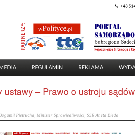
+48 51
MEDIA
REGULAMIN
REKLAMA
WYDA
y ustawy – Prawo o ustroju sądów
Bogumił Pietrucha
,
Minister Sprawiedliwości
,
SSR Aneta Bieda