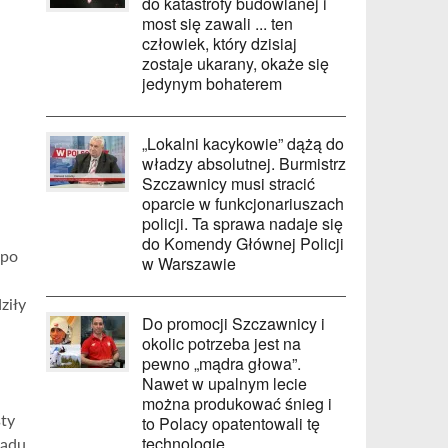
do katastrofy budowlanej i
most się zawali ... ten
człowiek, który dzisiaj
zostaje ukarany, okaże się
jedynym bohaterem
„Lokalni kacykowie” dążą do
władzy absolutnej. Burmistrz
Szczawnicy musi stracić
oparcie w funkcjonariuszach
policji. Ta sprawa nadaje się
do Komendy Głównej Policji
 po
w Warszawie
ziły
Do promocji Szczawnicy i
okolic potrzeba jest na
pewno „mądra głowa”.
Nawet w upalnym lecie
można produkować śnieg i
to Polacy opatentowali tę
ty
technologię
sądu