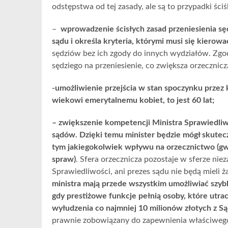
odstępstwa od tej zasady, ale są to przypadki ściś
–
wprowadzenie ścisłych zasad przeniesienia sę
sądu i określa kryteria, którymi musi się kierow
sędziów bez ich zgody do innych wydziałów. Zg
sędziego na przeniesienie, co zwiększa orzecznic
-umożliwienie przejścia w stan spoczynku prz
wiekowi emerytalnemu kobiet, to jest 60 lat;
– zwiększenie kompetencji Ministra Sprawiedl
sądów. Dzięki temu minister będzie mógł skutecz
tym jakiegokolwiek wpływu na orzecznictwo (gwa
spraw)
. Sfera orzecznicza pozostaje w sferze niez
Sprawiedliwości, ani prezes sądu nie będą miel
ministra mają przede wszystkim umożliwiać szybk
gdy prestiżowe funkcje pełnią osoby, które utrac
wyłudzenia co najmniej 10 milionów złotych z 
prawnie zobowiązany do zapewnienia właściwe