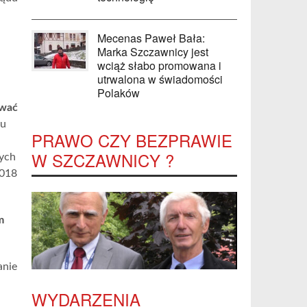
Mecenas Paweł Bała:
Marka Szczawnicy jest
wciąż słabo promowana i
utrwalona w świadomości
Polaków
awać
łu
PRAWO CZY BEZPRAWIE
W SZCZAWNICY ?
wych
2018
m
anie
WYDARZENIA