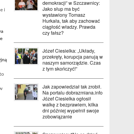
demokracji” w Szczawnicy:
Jako słup ma być
e i
wystawiony Tomasz
Hurkała, tak aby zachować
ciągłość władzy. Prawda
wa
czy fałsz?
ie
Józef Ciesielka: „Układy,
przekręty, korupcja panują w
yjną
naszym samorządzie. Czas
z tym skończyć!”
to
Jak zapowiedział tak zrobił.
ów
Na portalu dobrazmiana.info
Józef Ciesielka ogłosił
walkę z bezprawiem, kilka
dni później wypełnił swoje
zobowiązanie