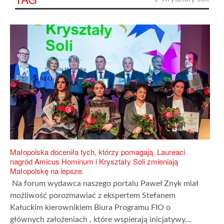
Małopolska doceniła tych, którzy pomagają. Laureaci
nagród Amicus Hominum i Kryształy Soli zmieniają
Małopolskę na lepsze.
Na forum wydawca naszego portalu Paweł Znyk miał
możliwość porozmawiać z ekspertem Stefanem
Kałuckim kierownikiem Biura Programu FIO o
głównych założeniach , które wspierają inicjatywy...