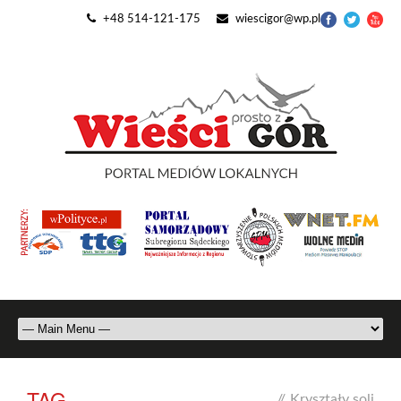
+48 514-121-175
wiescigor@wp.pl
TAG
//
Kryształy soli