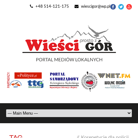
+48 514-121-175
wiescigor@wp.pl
TAG
//
Korepetycje dla policji