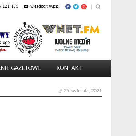
4-121-175
wiescigor@wp.pl
NIE GAZETOWE
KONTAKT
//
25 kwietnia, 2021