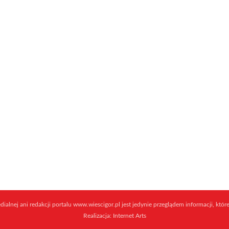
ialnej ani redakcji portalu www.wiescigor.pl jest jedynie przeglądem informacji, które
Realizacja:
Internet Arts