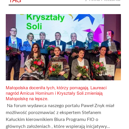
Małopolska doceniła tych, którzy pomagają. Laureaci
nagród Amicus Hominum i Kryształy Soli zmieniają
Małopolskę na lepsze.
Na forum wydawca naszego portalu Paweł Znyk miał
możliwość porozmawiać z ekspertem Stefanem
Kałuckim kierownikiem Biura Programu FIO o
głównych założeniach , które wspierają inicjatywy...