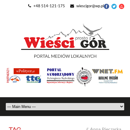
+48 514-121-175
wiescigor@wp.pl
TAG
//
Anna Pieczarka