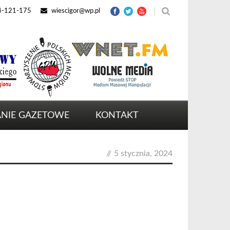
4-121-175
wiescigor@wp.pl
NIE GAZETOWE
KONTAKT
//
5 stycznia, 2024