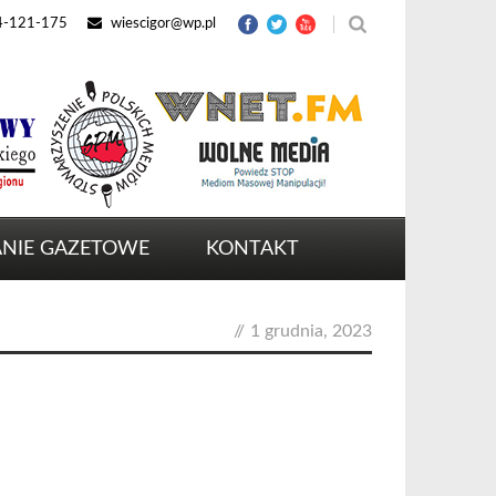
4-121-175
wiescigor@wp.pl
NIE GAZETOWE
KONTAKT
//
1 grudnia, 2023