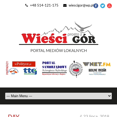
+48 514-121-175
wiescigor@wp.pl
DAY
//
23 lipca, 2018