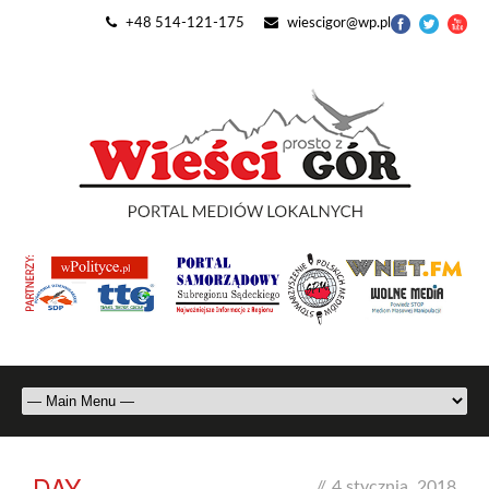
+48 514-121-175
wiescigor@wp.pl
DAY
//
4 stycznia, 2018