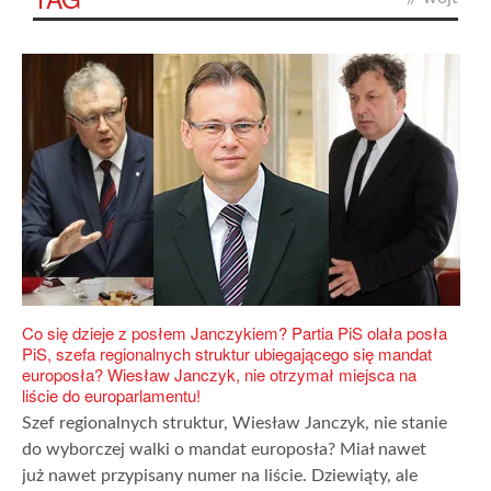
Co się dzieje z posłem Janczykiem? Partia PiS olała posła
PiS, szefa regionalnych struktur ubiegającego się mandat
europosła? Wiesław Janczyk, nie otrzymał miejsca na
liście do europarlamentu!
Szef regionalnych struktur, Wiesław Janczyk, nie stanie
do wyborczej walki o mandat europosła? Miał nawet
już nawet przypisany numer na liście. Dziewiąty, ale