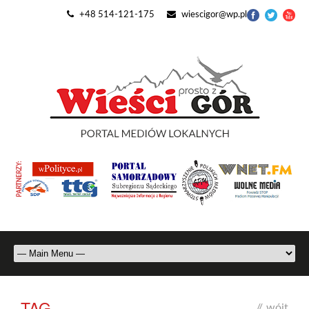
+48 514-121-175
wiescigor@wp.pl
TAG
//
wójt