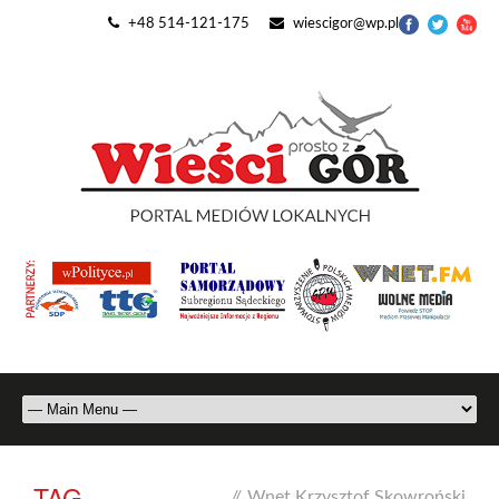
+48 514-121-175
wiescigor@wp.pl
TAG
//
Wnet Krzysztof Skowroński